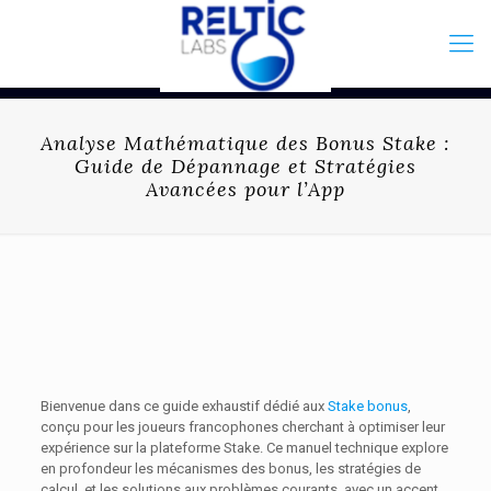
Analyse Mathématique des Bonus Stake :
Guide de Dépannage et Stratégies
Avancées pour l’App
Bienvenue dans ce guide exhaustif dédié aux
Stake bonus
,
conçu pour les joueurs francophones cherchant à optimiser leur
expérience sur la plateforme Stake. Ce manuel technique explore
en profondeur les mécanismes des bonus, les stratégies de
calcul, et les solutions aux problèmes courants, avec un accent