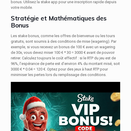
bonus. Utilisez la stake app pour une inscription rapide depuis
votre mobile.
Stratégie et Mathématiques des
Bonus
Les stake bonus, comme les offres de bienvenue ou les tours
gratuits, sont soumis à des conditions de mise (wagering). Par
exemple, si vous recevez un bonus de 100 € avec un wagering
de 30x, vous devez miser 100 € * 30 = 3000 € avant de pouvoir
retirer. Calculez toujours le coût effectif : si le RTP du jeu est de
96%, l’espérance de perte est d’environ 4% du montant misé, soit
3000 € * 0.04 = 120 €. Optez pour des jeux à haut RTP pour
minimiser les pertes lors du remplissage des conditions.