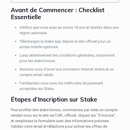
Avant de Commencer : Checklist
Essentielle
Vérifiez que vous avez au moins 18 ans et résidez dans une
région autorisée.
Téléchargez la stake app depuis le site officiel pour un
accès mobile optimisé.
Lisez attentivement les conditions générales, notamment
pour les stake bonus.
Assurez-vous d’avoir une connexion Internet stable et un
compte email valide.
Familiarisez-vous avec les méthodes de paiement
acceptées sur Stake.
Étapes d’Inscription sur Stake
Pour profiter des stake bonus, commencez par créer un compte :
rendez-vous sur le site via l’URL officiel, cliquez sur “S’inscrire”,
et remplissez le formulaire avec des informations précises.
Validez votre email et téléphone pour activer les offres de