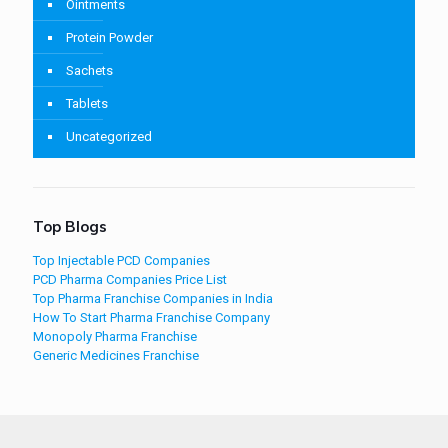
Ointments
Protein Powder
Sachets
Tablets
Uncategorized
Top Blogs
Top Injectable PCD Companies
PCD Pharma Companies Price List
Top Pharma Franchise Companies in India
How To Start Pharma Franchise Company
Monopoly Pharma Franchise
Generic Medicines Franchise