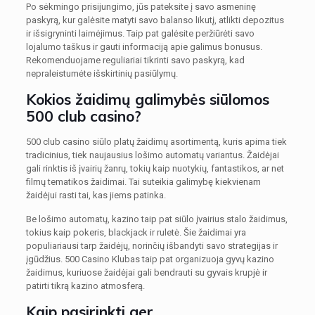
Po sėkmingo prisijungimo, jūs pateksite į savo asmeninę
paskyrą, kur galėsite matyti savo balanso likutį, atlikti depozitus
ir išsigryninti laimėjimus. Taip pat galėsite peržiūrėti savo
lojalumo taškus ir gauti informaciją apie galimus bonusus.
Rekomenduojame reguliariai tikrinti savo paskyrą, kad
nepraleistumėte išskirtinių pasiūlymų.
Kokios žaidimų galimybės siūlomos
500 club casino?
500 club casino siūlo platų žaidimų asortimentą, kuris apima tiek
tradicinius, tiek naujausius lošimo automatų variantus. Žaidėjai
gali rinktis iš įvairių žanrų, tokių kaip nuotykių, fantastikos, ar net
filmų tematikos žaidimai. Tai suteikia galimybę kiekvienam
žaidėjui rasti tai, kas jiems patinka.
Be lošimo automatų, kazino taip pat siūlo įvairius stalo žaidimus,
tokius kaip pokeris, blackjack ir ruletė. Šie žaidimai yra
populiariausi tarp žaidėjų, norinčių išbandyti savo strategijas ir
įgūdžius. 500 Casino Klubas taip pat organizuoja gyvų kazino
žaidimus, kuriuose žaidėjai gali bendrauti su gyvais krupjė ir
patirti tikrą kazino atmosferą.
Kaip pasirinkti ger