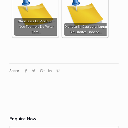
Choisissez Le Meilleur —
Nos Tournois De Poker
Disfruta En Cualquier Lugar
Sont…
Sin Límites · nación…
Share
Enquire Now