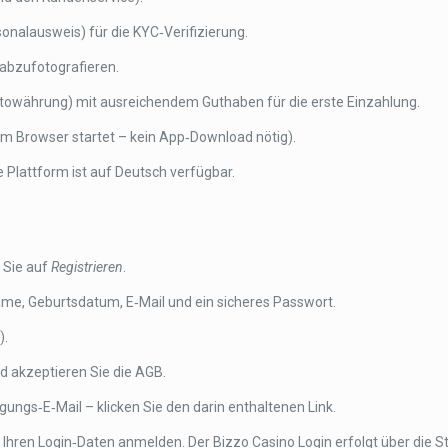
onalausweis) für die KYC‑Verifizierung.
abzufotografieren.
ptowährung) mit ausreichendem Guthaben für die erste Einzahlung.
A im Browser startet – kein App‑Download nötig).
Plattform ist auf Deutsch verfügbar.
 Sie auf
Registrieren
.
me, Geburtsdatum, E‑Mail und ein sicheres Passwort.
).
nd akzeptieren Sie die AGB.
igungs‑E‑Mail – klicken Sie den darin enthaltenen Link.
 Ihren Login‑Daten anmelden. Der Bizzo Casino Login erfolgt über die St