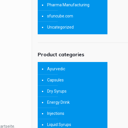
Pharma Manufacturing
sfuncube.com
Uncategorized
Product categories
Ayurvedic
Capsules
Dry Syrups
Energy Drink
Injections
Liquid Syrups
artseite.