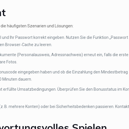
ht
r die häufigsten Szenarien und Lösungen:
ail und Ihr Passwort korrekt eingeben. Nutzen Sie die Funktion „Passwort
den Browser‑Cache zu leeren.
kumente (Personalausweis, Adressnachweis) erneut ein, falls die erste 
are Fotos.
Bonuscode eingegeben haben und ob die Einzahlung den Mindestbetrag e
10 Minuten dauern.
cht erfüllte Umsatzbedingungen. Überprüfen Sie den Bonusstatus im Kon
z. B. mehrere Konten) oder bei Sicherheitsbedenken passieren. Kontakt
wortungsvolles Spielen