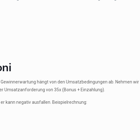
oni
che Gewinnerwartung hängt von den Umsatzbedingungen ab. Nehmen wir
ner Umsatzanforderung von 35x (Bonus + Einzahlung).
r kann negativ ausfallen. Beispielrechnung: