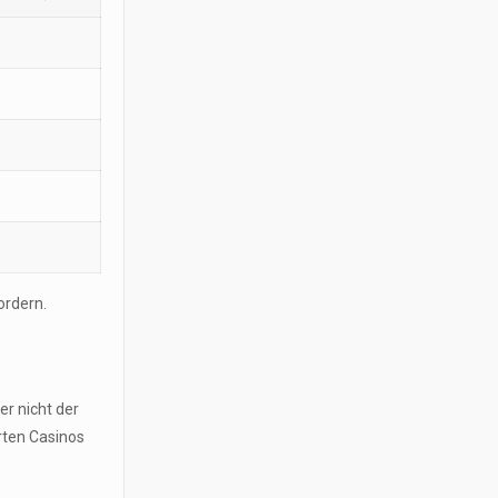
ordern.
er nicht der
rten Casinos