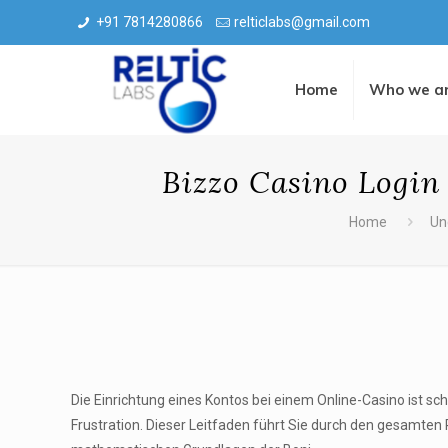
+91 7814280866
relticlabs@gmail.com
Home
Who we a
Bizzo Casino Login 
Home
Un
Die Einrichtung eines Kontos bei einem Online-Casino ist sch
Frustration. Dieser Leitfaden führt Sie durch den gesamten 