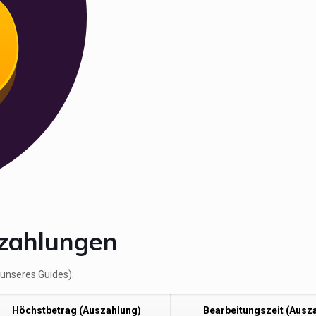
zahlungen
unseres Guides):
Höchstbetrag (Auszahlung)
Bearbeitungszeit (Ausz