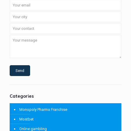
Categories
Monopoly Pharma Franchise
Mostbet
Online gambling