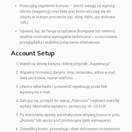
Przeczytaj regulamin bonusu – zwróć uwagę na wymóg
obrotu (wagering) oraz listę gier, które wliczają się do
obrotu w różnym procencie (np. sloty 100%, gry stołowe
10%).
Upewnij się, że Twoje urządzenie (komputer lub telefon)
spełnia minimalne wymagania techniczne – nowoczesna
przeglądarka i stabilne połączenie internetowe.
Account Setup
Wejdź na stronę kasyna i kliknij przycisk „Rejestracja”.
Wypełnij formularz danymi: imię, nazwisko, adres e‑mail,
data urodzenia, numer telefonu.
Utwórz silne hasło i potwierdź rejestrację przez link
wysłany na e‑mail.
Zaloguj się, przejdź do sekcji „Płatności” i wybierz metodę
wpłaty. Minimalna wpłata to zazwyczaj 10–20 EUR.
Po dokonaniu wpłaty automatycznie aktywuj bonus w polu
„Bonusy” lub wpisz kod promocyjny (jeśli wymagany).
Zweryfikuj konto, przesyłając skan dokumentu tożsamości