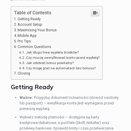
Table of Contents
Getting Ready
Account Setup
Maximising Your Bonus
Mobile App
Pro Tips
Common Questions
Jak długo trwa wypłata środków?
Czy muszę zweryfikować konto przed wypłatą?
Jak odebrać bonus powitalny?
Czy mogę grać na automatach bez bonusu?
Closing
Getting Ready
Ważne:
Przygotuj dokument tożsamości (dowód osobisty
lub paszport) – weryfikacja konta jest wymagana przed
pierwszą wypłatą.
Wybierz metodę płatności – dostępne są karty
kredytowe/debetowe, e‑portfele (Skrill, Neteller) oraz
przelewy bankowe. Sprawdź limity i czas przetwarzania.