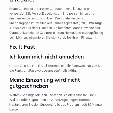
Bruno Casino ist unter einer Curacao-Lizenz lizenziert und
verwendet SSL-Verschlüsselung, um Ihre persönlichen und
finanziellen Daten zu schützen. Die Spiele werden von
unabhängigen Prüfstellen auf Fairness getestet (RNG).
Wichtig:
Als Spieler aus der EU sollten Sie beachten, dass Gewinne aus
Curacao-lizenzierten Casinos in Ihrem Heimatland steuerpflichtig
sein können. Informieren Sie sich vorab bei Ihrem Finanzamt.
Fix It Fast
Ich kann mich nicht anmelden
Überprüfen Sie Ihre E-Mail-Adresse und Ihr Passwort. Nutzen Sie
die Funktion „Passwort vergessen“, falls nötig.
Meine Einzahlung wird nicht
gutgeschrieben
Warten Sie einige Minuten und laden Sie die Kasse neu. Bei E-
Wallets oder Krypto kann es zu Verzögerungen kommen.
Kontaktieren Sie den Support, falls das Problem nach 30 Minuten
besteht.