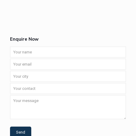
Enquire Now