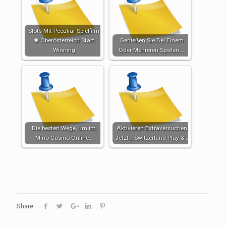
Slots Mit Peculiar Spielfilm
✺ Oberösterreich Start
Genießen Sie Bei Einem
Winning
Oder Mehreren Spielen.…
Die besten Wege, um im
Aktivieren Extraversuchen
Mino Casino Online…
Jetzt _ Switzerland Play &…
Share