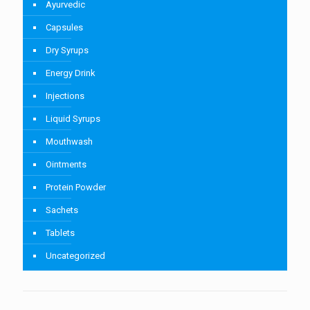
Ayurvedic
Capsules
Dry Syrups
Energy Drink
Injections
Liquid Syrups
Mouthwash
Ointments
Protein Powder
Sachets
Tablets
Uncategorized