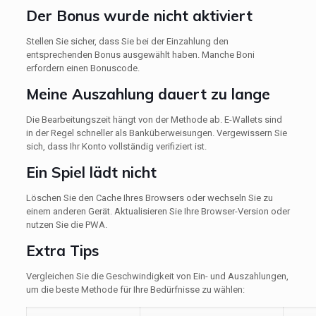
Der Bonus wurde nicht aktiviert
Stellen Sie sicher, dass Sie bei der Einzahlung den
entsprechenden Bonus ausgewählt haben. Manche Boni
erfordern einen Bonuscode.
Meine Auszahlung dauert zu lange
Die Bearbeitungszeit hängt von der Methode ab. E-Wallets sind
in der Regel schneller als Banküberweisungen. Vergewissern Sie
sich, dass Ihr Konto vollständig verifiziert ist.
Ein Spiel lädt nicht
Löschen Sie den Cache Ihres Browsers oder wechseln Sie zu
einem anderen Gerät. Aktualisieren Sie Ihre Browser-Version oder
nutzen Sie die PWA.
Extra Tips
Vergleichen Sie die Geschwindigkeit von Ein- und Auszahlungen,
um die beste Methode für Ihre Bedürfnisse zu wählen: