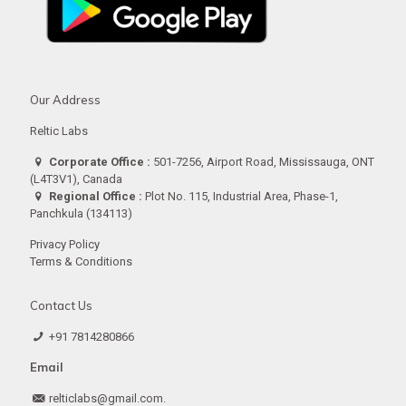
Our Address
Reltic Labs
Corporate Office :
501-7256, Airport Road, Mississauga, ONT
(L4T3V1), Canada
Regional Office :
Plot No. 115, Industrial Area, Phase-1,
Panchkula (134113)
Privacy Policy
Terms & Conditions
Contact Us
+91 7814280866
Email
relticlabs@gmail.com.