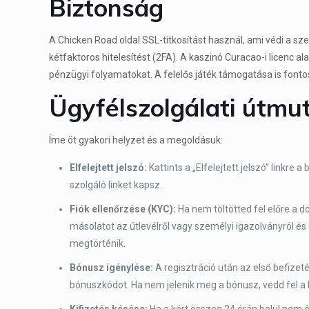
Biztonság
A Chicken Road oldal SSL-titkosítást használ, ami védi a 
kétfaktoros hitelesítést (2FA). A kaszinó Curacao-i licenc al
pénzügyi folyamatokat. A felelős játék támogatása is fontos:
Ügyfélszolgálati útmu
Íme öt gyakori helyzet és a megoldásuk:
Elfelejtett jelszó:
Kattints a „Elfelejtett jelszó” linkre 
szolgáló linket kapsz.
Fiók ellenőrzése (KYC):
Ha nem töltötted fel előre a d
másolatot az útlevélről vagy személyi igazolványról és
megtörténik.
Bónusz igénylése:
A regisztráció után az első befizet
bónuszkódot. Ha nem jelenik meg a bónusz, vedd fel a 