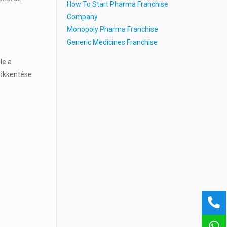
How To Start Pharma Franchise
Company
Monopoly Pharma Franchise
Generic Medicines Franchise
le a
sökkentése