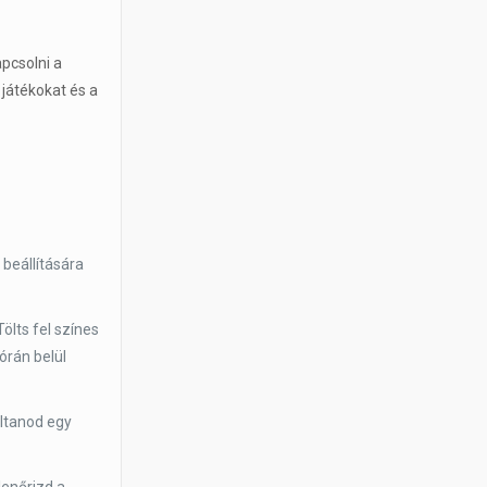
pcsolni a
 játékokat és a
ó beállítására
ölts fel színes
órán belül
áltanod egy