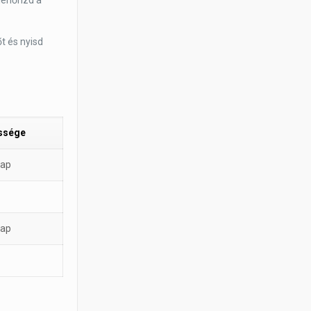
lenőrizd a
t és nyisd
essége
nap
nap