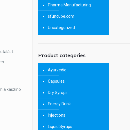
Pharma Manufacturing
sfuncube.com
Uncategorized
utalást.
Product categories
sen
Ayurvedic
Capsules
em a kaszinó
Dry Syrups
Energy Drink
Injections
Liquid Syrups