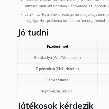
Kifizetés késése:
Ha a kért összeg 24 órán belül nem 
kifizetési státuszt a fiókban. Ha továbbra is függőben 
Játékhiba:
Ha a chicken road game lefagy vagy nem sz
meg újra. Ha a probléma továbbra is fennáll, jelentsd 
Jó tudni
Fizetési mód
Bankkártya (Visa/Mastercard)
E-pénztárca (Skrill, Neteller)
Banki átutalás
Kriptovaluta (Bitcoin)
Játékosok kérdezik