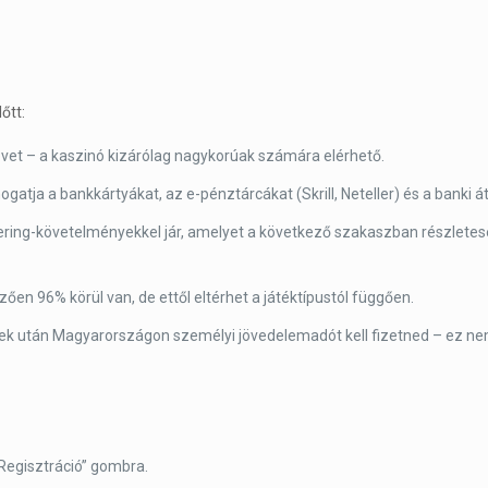
őtt:
évet – a kaszinó kizárólag nagykorúak számára elérhető.
gatja a bankkártyákat, az e-pénztárcákat (Skrill, Neteller) és a banki át
gering-követelményekkel jár, amelyet a következő szakaszban részlete
en 96% körül van, de ettől eltérhet a játéktípustól függően.
nyek után Magyarországon személyi jövedelemadót kell fizetned – ez n
„Regisztráció” gombra.