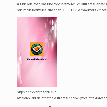
A Chicken Road kaszinó több befizetési és kifizetési lehető
minimális befizetés általában 3 000 HUF, a maximális kifiz
https://chickenroadhu.eu/
az alábbi ábrán láthatod a fizetési opciók gyors áttekintését