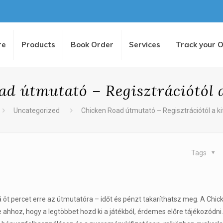
re
Products
Book Order
Services
Track your 
d útmutató – Regisztrációtól a
Uncategorized
Chicken Road útmutató – Regisztrációtól a ki
Tags
rá öt percet erre az útmutatóra – időt és pénzt takaríthatsz meg. A Chi
ahhoz, hogy a legtöbbet hozd ki a játékból, érdemes előre tájékozódni. 