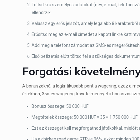
Töltsd ki a személyes adatokat (név, e-mail, telefonsz
ellenőrzik.
Válassz egy erős jelszót, amely legalább 8 karakterből á
Erősítsd meg az e-mail címedet a kapott linkre kattin
Add meg a telefonszámodat az SMS-es megerősítéshez
Első befizetés előtt töltsd fel a szükséges dokumentu
Forgatási követelmén
A bónuszoknál a legkritikusabb pont a wagering, azaz a m
értékben, 35x-es wagering-követelménnyel a bónuszösszeg
Bónusz összege: 50 000 HUF
Megtételek összege: 50 000 HUF × 35 = 1 750 000 HUF
Ezt az összeget kell megforgatnod játékokkal, mielőt
Ha a chicken road game RTP-je 96%, akkor minden 100 