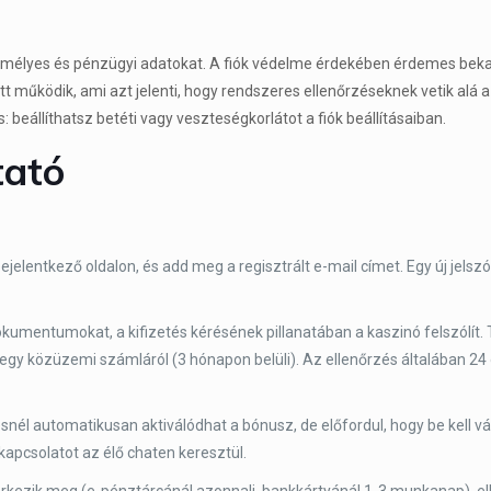
személyes és pénzügyi adatokat. A fiók védelme érdekében érdemes beka
att működik, ami azt jelenti, hogy rendszeres ellenőrzéseknek vetik alá a
 beállíthatsz betéti vagy veszteségkorlátot a fiók beállításaiban.
tató
a bejelentkező oldalon, és add meg a regisztrált e-mail címet. Egy új jelsz
okumentumokat, a kifizetés kérésének pillanatában a kaszinó felszólít. T
 egy közüzemi számláról (3 hónapon belüli). Az ellenőrzés általában 24 
ésnél automatikusan aktiválódhat a bónusz, de előfordul, hogy be kell v
kapcsolatot az élő chaten keresztül.