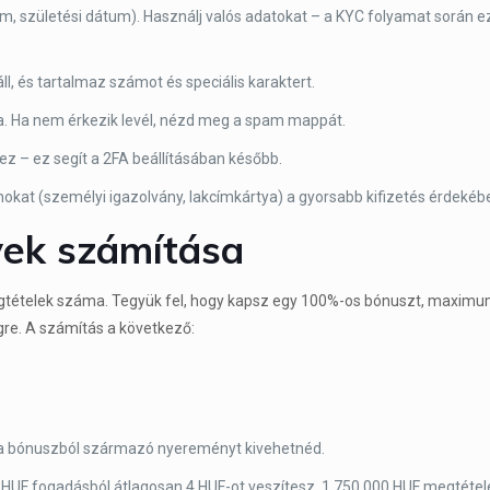
ám, születési dátum). Használj valós adatokat – a KYC folyamat során 
ll, és tartalmaz számot és speciális karaktert.
tva. Ha nem érkezik levél, nézd meg a spam mappát.
 – ez segít a 2FA beállításában később.
mokat (személyi igazolvány, lakcímkártya) a gyorsabb kifizetés érdekéb
yek számítása
egtételek száma. Tegyük fel, hogy kapsz egy 100%-os bónuszt, maxim
re. A számítás a következő:
t a bónuszból származó nyereményt kivehetnéd.
HUF fogadásból átlagosan 4 HUF-ot veszítesz. 1 750 000 HUF megtétel