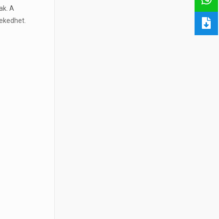
ak. A
vekedhet.