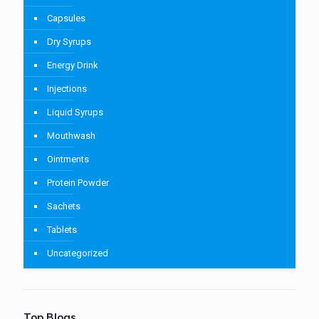
Capsules
Dry Syrups
Energy Drink
Injections
Liquid Syrups
Mouthwash
Ointments
Protein Powder
Sachets
Tablets
Uncategorized
Top Blogs