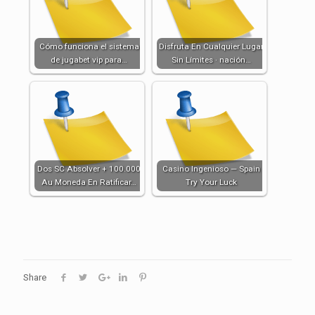
Cómo funciona el sistema
Disfruta En Cualquier Lugar
de jugabet vip para…
Sin Límites · nación…
Dos SC Absolver + 100.000
Casino Ingenioso — Spain
Au Moneda En Ratificar…
Try Your Luck
Share