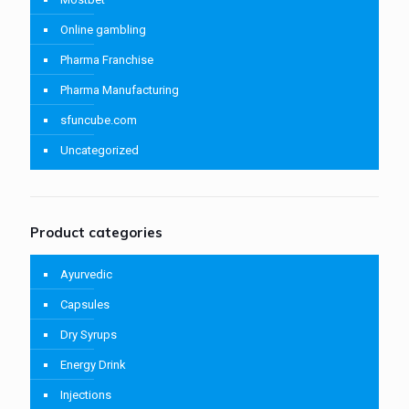
Online gambling
Pharma Franchise
Pharma Manufacturing
sfuncube.com
Uncategorized
Product categories
Ayurvedic
Capsules
Dry Syrups
Energy Drink
Injections