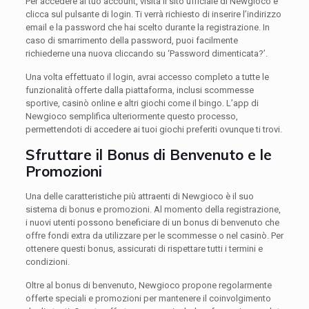
Per accedere al tuo account, visita il sito ufficiale di Newgioco e
clicca sul pulsante di login. Ti verrà richiesto di inserire l’indirizzo
email e la password che hai scelto durante la registrazione. In
caso di smarrimento della password, puoi facilmente
richiederne una nuova cliccando su ‘Password dimenticata?’.
Una volta effettuato il login, avrai accesso completo a tutte le
funzionalità offerte dalla piattaforma, inclusi scommesse
sportive, casinò online e altri giochi come il bingo. L’app di
Newgioco semplifica ulteriormente questo processo,
permettendoti di accedere ai tuoi giochi preferiti ovunque ti trovi.
Sfruttare il Bonus di Benvenuto e le
Promozioni
Una delle caratteristiche più attraenti di Newgioco è il suo
sistema di bonus e promozioni. Al momento della registrazione,
i nuovi utenti possono beneficiare di un bonus di benvenuto che
offre fondi extra da utilizzare per le scommesse o nel casinò. Per
ottenere questi bonus, assicurati di rispettare tutti i termini e
condizioni.
Oltre al bonus di benvenuto, Newgioco propone regolarmente
offerte speciali e promozioni per mantenere il coinvolgimento