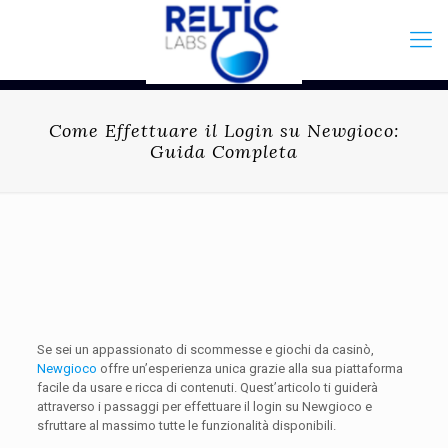
Come Effettuare il Login su Newgioco:
Guida Completa
Se sei un appassionato di scommesse e giochi da casinò,
Newgioco
offre un’esperienza unica grazie alla sua piattaforma
facile da usare e ricca di contenuti. Quest’articolo ti guiderà
attraverso i passaggi per effettuare il login su Newgioco e
sfruttare al massimo tutte le funzionalità disponibili.