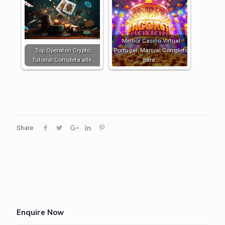
Melhor Casino Virtual
Top Operatori Crypto:
Portugal: Manual Completo
Tutorial Completa alle…
para…
Share
Enquire Now