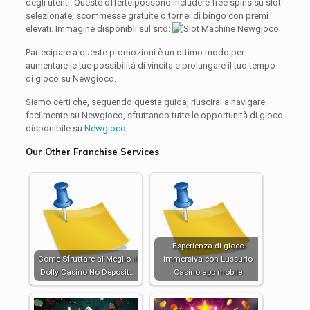
degli utenti. Queste offerte possono includere free spins su slot
selezionate, scommesse gratuite o tornei di bingo con premi
elevati. Immagine disponibli sul sito:
Partecipare a queste promozioni è un ottimo modo per
aumentare le tue possibilità di vincita e prolungare il tuo tempo
di gioco su Newgioco.
Siamo certi che, seguendo questa guida, riuscirai a navigare
facilmente su Newgioco, sfruttando tutte le opportunità di gioco
disponibile su
Newgioco
.
Our Other Franchise Services
Esperienza di gioco
Come Sfruttare al Meglio il
immersiva con Lussurio
Dolly Casino No Deposit…
Casino app mobile