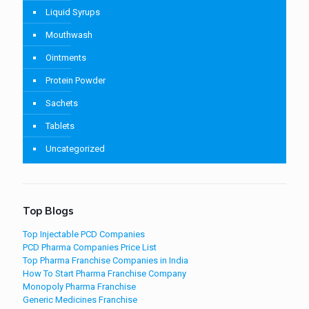
Liquid Syrups
Mouthwash
Ointments
Protein Powder
Sachets
Tablets
Uncategorized
Top Blogs
Top Injectable PCD Companies
PCD Pharma Companies Price List
Top Pharma Franchise Companies in India
How To Start Pharma Franchise Company
Monopoly Pharma Franchise
Generic Medicines Franchise