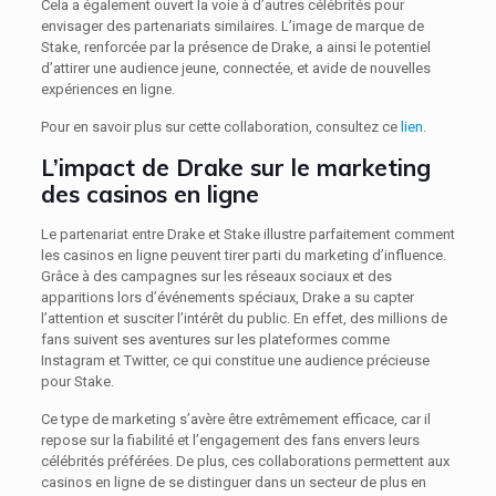
Cela a également ouvert la voie à d’autres célébrités pour
envisager des partenariats similaires. L’image de marque de
Stake, renforcée par la présence de Drake, a ainsi le potentiel
d’attirer une audience jeune, connectée, et avide de nouvelles
expériences en ligne.
Pour en savoir plus sur cette collaboration, consultez ce
lien
.
L’impact de Drake sur le marketing
des casinos en ligne
Le partenariat entre Drake et Stake illustre parfaitement comment
les casinos en ligne peuvent tirer parti du marketing d’influence.
Grâce à des campagnes sur les réseaux sociaux et des
apparitions lors d’événements spéciaux, Drake a su capter
l’attention et susciter l’intérêt du public. En effet, des millions de
fans suivent ses aventures sur les plateformes comme
Instagram et Twitter, ce qui constitue une audience précieuse
pour Stake.
Ce type de marketing s’avère être extrêmement efficace, car il
repose sur la fiabilité et l’engagement des fans envers leurs
célébrités préférées. De plus, ces collaborations permettent aux
casinos en ligne de se distinguer dans un secteur de plus en