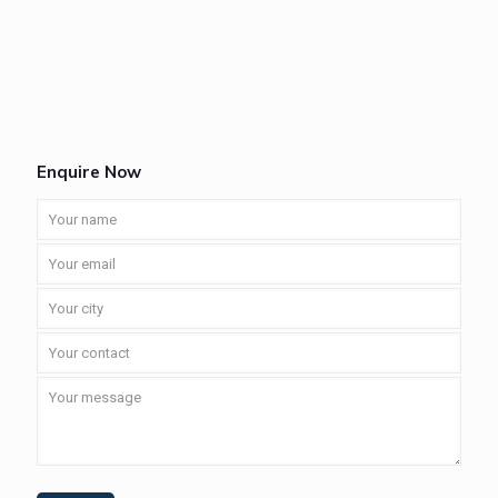
Enquire Now