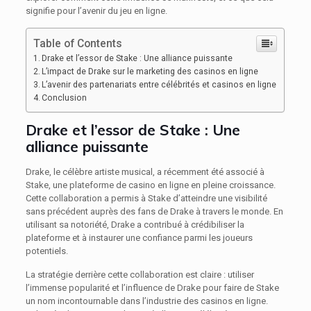
signifie pour l’avenir du jeu en ligne.
Table of Contents
Drake et l’essor de Stake : Une alliance puissante
L’impact de Drake sur le marketing des casinos en ligne
L’avenir des partenariats entre célébrités et casinos en ligne
Conclusion
Drake et l’essor de Stake : Une
alliance puissante
Drake, le célèbre artiste musical, a récemment été associé à
Stake, une plateforme de casino en ligne en pleine croissance.
Cette collaboration a permis à Stake d’atteindre une visibilité
sans précédent auprès des fans de Drake à travers le monde. En
utilisant sa notoriété, Drake a contribué à crédibiliser la
plateforme et à instaurer une confiance parmi les joueurs
potentiels.
La stratégie derrière cette collaboration est claire : utiliser
l’immense popularité et l’influence de Drake pour faire de Stake
un nom incontournable dans l’industrie des casinos en ligne.