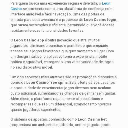
Para quem busca uma experiência segura e divertida, o
Leon
Casino
se apresenta como uma plataforma de confiança com
interface amigável e fácil navegação. Uma das portas de
entrada para essa aventura é o processo de
Leon Casino login
,
que busca ser simples e eficiente, permitindo que você acesse
rapidamente suas funcionalidades favoritas.
O
Leon Casino app
é outra inovação que atrai muitos
jogadores, eliminando barreiras e permitindo que o usuário
acesse seus jogos favoritos a qualquer momento e lugar. Com
um design intuitivo, o aplicativo torna a experiência mobile
prática e agradável, entregando uma vasta variedade de jogos
no seu dispositivo móvel.
Um dos aspectos mais atrativos são as promoções disponíveis,
como os
Leon Casino free spins
. Esta oferta dá aos usuários
a oportunidade de experimentar jogos diversos sem nenhum
custo adicional, aumentando as chances de ganhar sem gastar.
Além disso, a plataforma regularmente oferece bônus e
recompensas que são um diferencial, atraindo tanto novatos
quanto jogadores experientes.
O sistema de apostas, conhecido como
Leon Casino bet
,
proporciona um ambiente equilibrado, onde o jogador pode