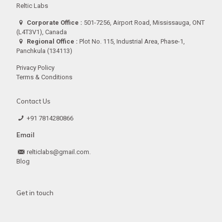
Reltic Labs
Corporate Office :
501-7256, Airport Road, Mississauga, ONT
(L4T3V1), Canada
Regional Office :
Plot No. 115, Industrial Area, Phase-1,
Panchkula (134113)
Privacy Policy
Terms & Conditions
Contact Us
+91 7814280866
Email
relticlabs@gmail.com.
Blog
Get in touch