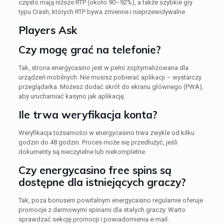
często mają niższe RTP (około 90–92%), a także szybkie gry
typu Crash, których RTP bywa zmienne i nieprzewidywalne.
Players Ask
Czy mogę grać na telefonie?
Tak, strona energycasino jest w pełni zoptymalizowana dla
urządzeń mobilnych. Nie musisz pobierać aplikacji – wystarczy
przeglądarka. Możesz dodać skrót do ekranu głównego (PWA),
aby uruchamiać kasyno jak aplikację.
Ile trwa weryfikacja konta?
Weryfikacja tożsamości w energycasino trwa zwykle od kilku
godzin do 48 godzin. Proces może się przedłużyć, jeśli
dokumenty są nieczytelne lub niekompletne.
Czy energycasino free spins są
dostępne dla istniejących graczy?
Tak, poza bonusem powitalnym energycasino regularnie oferuje
promocje z darmowymi spinami dla stałych graczy. Warto
sprawdzać sekcję promocji i powiadomienia e-mail.