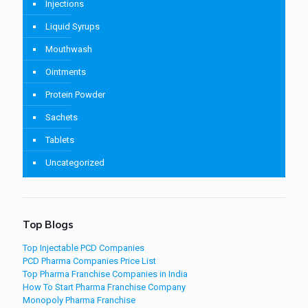
Injections
Liquid Syrups
Mouthwash
Ointments
Protein Powder
Sachets
Tablets
Uncategorized
Top Blogs
Top Injectable PCD Companies
PCD Pharma Companies Price List
Top Pharma Franchise Companies in India
How To Start Pharma Franchise Company
Monopoly Pharma Franchise