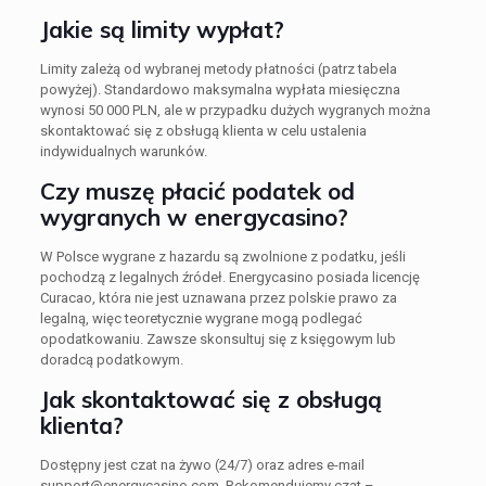
Jakie są limity wypłat?
Limity zależą od wybranej metody płatności (patrz tabela
powyżej). Standardowo maksymalna wypłata miesięczna
wynosi 50 000 PLN, ale w przypadku dużych wygranych można
skontaktować się z obsługą klienta w celu ustalenia
indywidualnych warunków.
Czy muszę płacić podatek od
wygranych w energycasino?
W Polsce wygrane z hazardu są zwolnione z podatku, jeśli
pochodzą z legalnych źródeł. Energycasino posiada licencję
Curacao, która nie jest uznawana przez polskie prawo za
legalną, więc teoretycznie wygrane mogą podlegać
opodatkowaniu. Zawsze skonsultuj się z księgowym lub
doradcą podatkowym.
Jak skontaktować się z obsługą
klienta?
Dostępny jest czat na żywo (24/7) oraz adres e-mail
support@energycasino.com. Rekomendujemy czat –