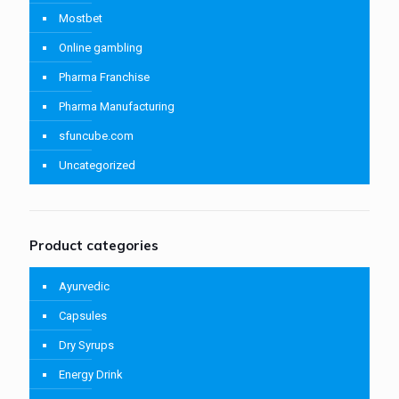
Mostbet
Online gambling
Pharma Franchise
Pharma Manufacturing
sfuncube.com
Uncategorized
Product categories
Ayurvedic
Capsules
Dry Syrups
Energy Drink