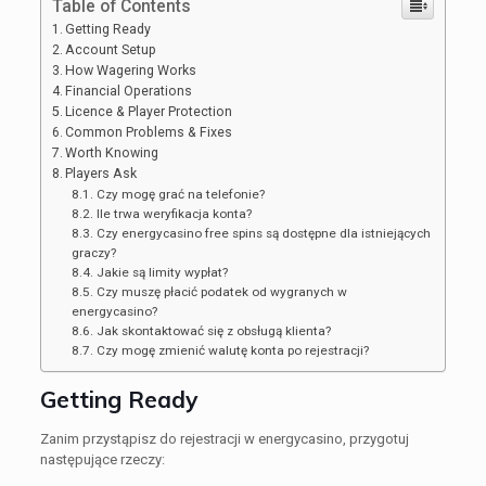
Table of Contents
Getting Ready
Account Setup
How Wagering Works
Financial Operations
Licence & Player Protection
Common Problems & Fixes
Worth Knowing
Players Ask
Czy mogę grać na telefonie?
Ile trwa weryfikacja konta?
Czy energycasino free spins są dostępne dla istniejących
graczy?
Jakie są limity wypłat?
Czy muszę płacić podatek od wygranych w
energycasino?
Jak skontaktować się z obsługą klienta?
Czy mogę zmienić walutę konta po rejestracji?
Getting Ready
Zanim przystąpisz do rejestracji w energycasino, przygotuj
następujące rzeczy: