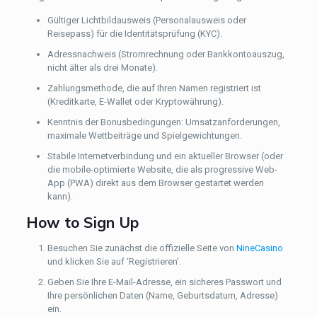
Gültiger Lichtbildausweis (Personalausweis oder
Reisepass) für die Identitätsprüfung (KYC).
Adressnachweis (Stromrechnung oder Bankkontoauszug,
nicht älter als drei Monate).
Zahlungsmethode, die auf Ihren Namen registriert ist
(Kreditkarte, E-Wallet oder Kryptowährung).
Kenntnis der Bonusbedingungen: Umsatzanforderungen,
maximale Wettbeiträge und Spielgewichtungen.
Stabile Internetverbindung und ein aktueller Browser (oder
die mobile-optimierte Website, die als progressive Web-
App (PWA) direkt aus dem Browser gestartet werden
kann).
How to Sign Up
Besuchen Sie zunächst die offizielle Seite von
NineCasino
und klicken Sie auf ‘Registrieren’.
Geben Sie Ihre E-Mail-Adresse, ein sicheres Passwort und
Ihre persönlichen Daten (Name, Geburtsdatum, Adresse)
ein.