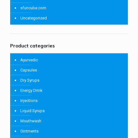
sfuncube.com
Uncategorized
Product categories
Ayurvedic
Capsules
Dry Syrups
Energy Drink
Injections
Liquid Syrups
Mouthwash
Ointments