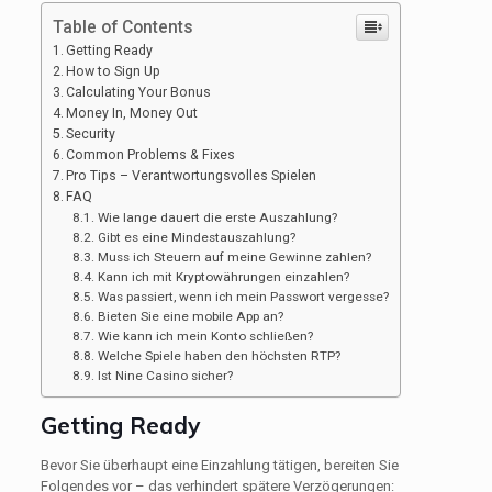
Table of Contents
Getting Ready
How to Sign Up
Calculating Your Bonus
Money In, Money Out
Security
Common Problems & Fixes
Pro Tips – Verantwortungsvolles Spielen
FAQ
Wie lange dauert die erste Auszahlung?
Gibt es eine Mindestauszahlung?
Muss ich Steuern auf meine Gewinne zahlen?
Kann ich mit Kryptowährungen einzahlen?
Was passiert, wenn ich mein Passwort vergesse?
Bieten Sie eine mobile App an?
Wie kann ich mein Konto schließen?
Welche Spiele haben den höchsten RTP?
Ist Nine Casino sicher?
Getting Ready
Bevor Sie überhaupt eine Einzahlung tätigen, bereiten Sie
Folgendes vor – das verhindert spätere Verzögerungen: