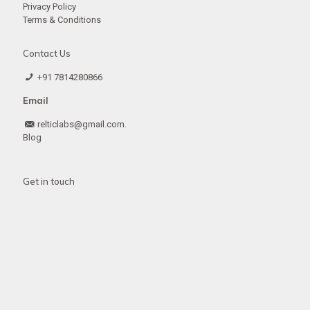
Privacy Policy
Terms & Conditions
Contact Us
+91 7814280866
Email
relticlabs@gmail.com.
Blog
Get in touch