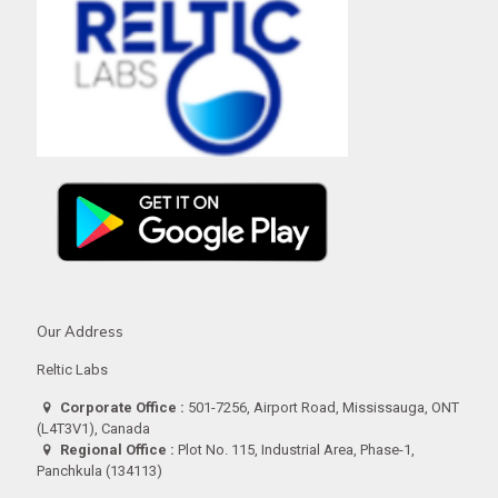
Our Address
Reltic Labs
Corporate Office :
501-7256, Airport Road, Mississauga, ONT
(L4T3V1), Canada
Regional Office :
Plot No. 115, Industrial Area, Phase-1,
Panchkula (134113)