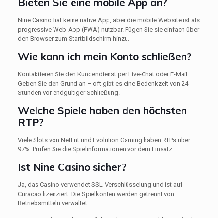
Bieten Sie eine mobile App an?
Nine Casino hat keine native App, aber die mobile Website ist als
progressive Web-App (PWA) nutzbar. Fügen Sie sie einfach über
den Browser zum Startbildschirm hinzu.
Wie kann ich mein Konto schließen?
Kontaktieren Sie den Kundendienst per Live-Chat oder E-Mail.
Geben Sie den Grund an – oft gibt es eine Bedenkzeit von 24
Stunden vor endgültiger Schließung.
Welche Spiele haben den höchsten
RTP?
Viele Slots von NetEnt und Evolution Gaming haben RTPs über
97%. Prüfen Sie die Spielinformationen vor dem Einsatz.
Ist Nine Casino sicher?
Ja, das Casino verwendet SSL-Verschlüsselung und ist auf
Curacao lizenziert. Die Spielkonten werden getrennt von
Betriebsmitteln verwaltet.