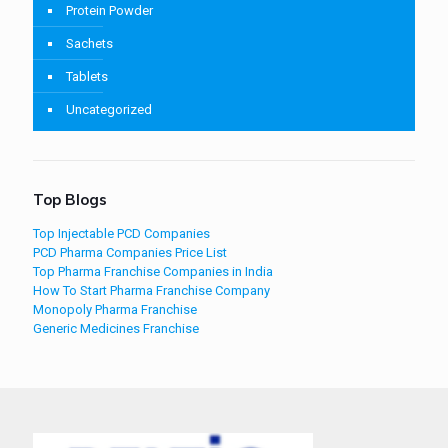
Protein Powder
Sachets
Tablets
Uncategorized
Top Blogs
Top Injectable PCD Companies
PCD Pharma Companies Price List
Top Pharma Franchise Companies in India
How To Start Pharma Franchise Company
Monopoly Pharma Franchise
Generic Medicines Franchise