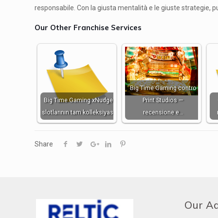
responsabile. Con la giusta mentalità e le giuste strategie, pu
Our Other Franchise Services
Big Time Gaming contro
Big Time Gaming xNudge
Print Studios —
slotlarının tam kolleksiyası
recensione e…
Share
Our A