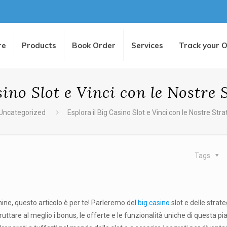
re
Products
Book Order
Services
Track your 
sino Slot e Vinci con le Nostre 
Uncategorized
Esplora il Big Casino Slot e Vinci con le Nostre Stra
Tags
ine, questo articolo è per te! Parleremo del
big casino
slot e delle strat
ruttare al meglio i bonus, le offerte e le funzionalità uniche di questa p