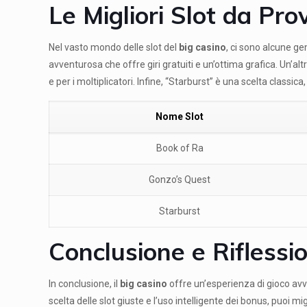
Le Migliori Slot da Pro
Nel vasto mondo delle slot del
big casino
, ci sono alcune g
avventurosa che offre giri gratuiti e un’ottima grafica. Un’al
e per i moltiplicatori. Infine, “Starburst” è una scelta classi
Nome Slot
Book of Ra
Gonzo’s Quest
Starburst
Conclusione e Riflessio
In conclusione, il
big casino
offre un’esperienza di gioco avv
scelta delle slot giuste e l’uso intelligente dei bonus, puoi mig