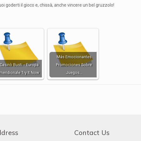
oi goderti il gioco e, chissà, anche vincere un bel gruzzolo!
Más Emocionantes
Casinò Busti -- Europa
Promociones Sobre
meridionale Try It Now
Juegos…
ddress
Contact Us