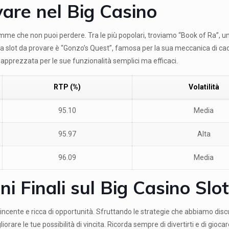
vare nel Big Casino
emme che non puoi perdere. Tra le più popolari, troviamo “Book of Ra”, un
tra slot da provare è “Gonzo’s Quest”, famosa per la sua meccanica di cadu
ca, apprezzata per le sue funzionalità semplici ma efficaci.
RTP (%)
Volatilità
95.10
Media
95.97
Alta
96.09
Media
ni Finali sul Big Casino Slo
incente e ricca di opportunità. Sfruttando le strategie che abbiamo dis
liorare le tue possibilità di vincita. Ricorda sempre di divertirti e di gioc