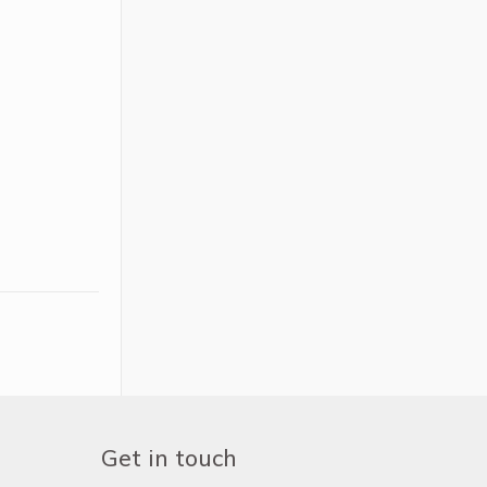
Get in touch