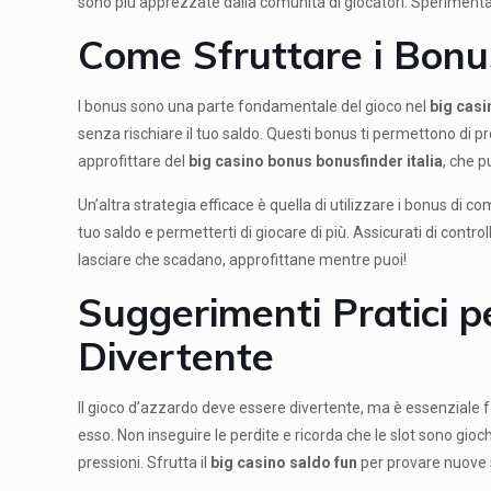
sono più apprezzate dalla comunità di giocatori. Sperimenta 
Come Sfruttare i Bonus
I bonus sono una parte fondamentale del gioco nel
big casi
senza rischiare il tuo saldo. Questi bonus ti permettono di pro
approfittare del
big casino bonus bonusfinder italia
, che p
Un’altra strategia efficace è quella di utilizzare i bonus di 
tuo saldo e permetterti di giocare di più. Assicurati di contr
lasciare che scadano, approfittane mentre puoi!
Suggerimenti Pratici p
Divertente
Il gioco d’azzardo deve essere divertente, ma è essenziale fa
esso. Non inseguire le perdite e ricorda che le slot sono gioc
pressioni. Sfrutta il
big casino saldo fun
per provare nuove s