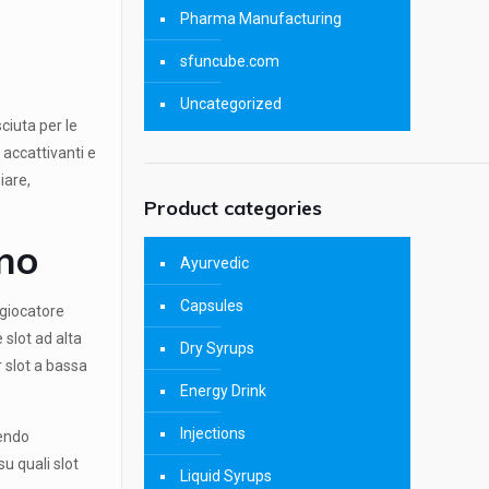
Pharma Manufacturing
sfuncube.com
Uncategorized
sciuta per le
accattivanti e
iare,
Product categories
ino
Ayurvedic
Capsules
l giocatore
 slot ad alta
Dry Syrups
r slot a bassa
Energy Drink
Injections
dendo
u quali slot
Liquid Syrups