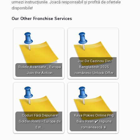
urmezi instrucțiunile. Joacă responsabil și profită de ofertele
disponibile!
Our Other Franchise Services
Joc De Cazinou Din
Rolele Avansate _ Evropa
Bangladesh 2025
Join the Action
românesc Unlock Offer
Coduri Fără Depunere
Kaya Pokies Online Png
Golden Reels ◦ Europa de
Bani Reali ✔️ regiune
Est…
românească 🎇