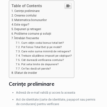
Table of Contents
Cerințe preliminare
Crearea contului
Matematica bonusurilor
Este sigur?
Depuneri și retrageri
Probleme comune și soluții
Întrebări frecvente
Cum obțin codul bonus total bet?
Pot folosi Total Bet și pe mobil?
Care este suma minimă de retragere?
Trebuie să plătesc impozit pe câștiguri?
Cât durează verificarea contului?
Pot seta limite de depunere?
Ce fac dacă uit parola?
Sfaturi de insider
Cerințe preliminare
Adresă de e-mail validă și acces la aceasta
Act de identitate (carte de identitate, pașaport sau permis
de conducere) pentru verificare