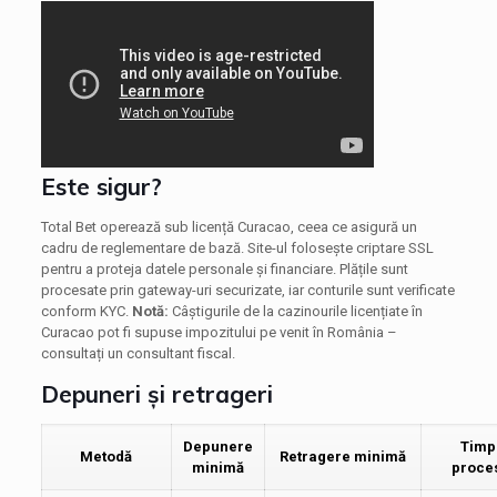
Este sigur?
Total Bet operează sub licență Curacao, ceea ce asigură un
cadru de reglementare de bază. Site-ul folosește criptare SSL
pentru a proteja datele personale și financiare. Plățile sunt
procesate prin gateway-uri securizate, iar conturile sunt verificate
conform KYC.
Notă:
Câștigurile de la cazinourile licențiate în
Curacao pot fi supuse impozitului pe venit în România –
consultați un consultant fiscal.
Depuneri și retrageri
Depunere
Timp
Metodă
Retragere minimă
minimă
proce