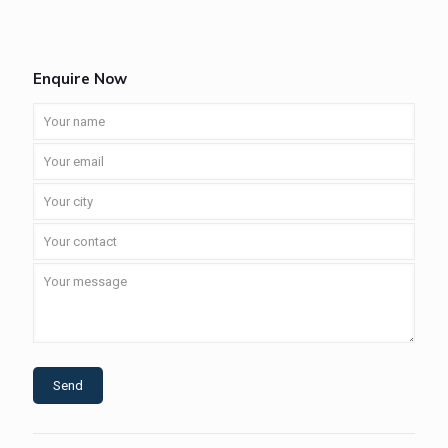
Enquire Now