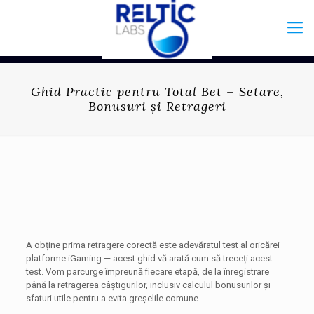
Ghid Practic pentru Total Bet – Setare,
Bonusuri și Retrageri
A obține prima retragere corectă este adevăratul test al oricărei
platforme iGaming — acest ghid vă arată cum să treceți acest
test. Vom parcurge împreună fiecare etapă, de la înregistrare
până la retragerea câștigurilor, inclusiv calculul bonusurilor și
sfaturi utile pentru a evita greșelile comune.