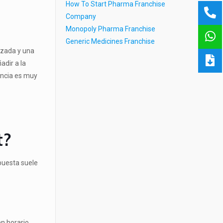
How To Start Pharma Franchise
Company
Monopoly Pharma Franchise
Generic Medicines Franchise
mizada y una
adir a la
iencia es muy
t?
spuesta suele
en horario