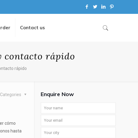
Order
Contact us
y contacto rápido
ontacto rápido
Enquire Now
Categories
aber cómo
 bonos hasta