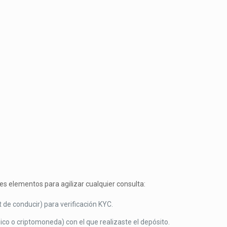
s elementos para agilizar cualquier consulta:
 de conducir) para verificación KYC.
co o criptomoneda) con el que realizaste el depósito.