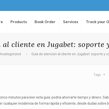
re
Products
Book Order
Services
Track your 
 al cliente en Jugabet: soporte 
Uncategorized
Guía de atención al cliente en Jugabet: soporte y c
Tags
cinco minutos para leer esta guía: podría ahorrarte tiempo y dinero. S
lver cualquier incidencia de forma rápida y eficiente, desde dudas sobre