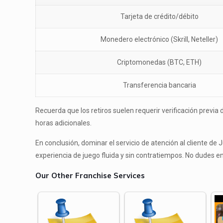
Tarjeta de crédito/débito
Monedero electrónico (Skrill, Neteller)
Criptomonedas (BTC, ETH)
Transferencia bancaria
Recuerda que los retiros suelen requerir verificación previa 
horas adicionales.
En conclusión, dominar el servicio de atención al cliente de
experiencia de juego fluida y sin contratiempos. No dudes en u
Our Other Franchise Services