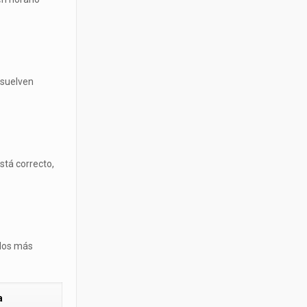
esuelven
stá correcto,
odos más
a