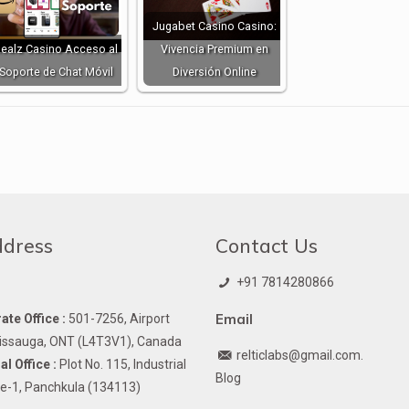
Jugabet Casino Casino:
ealz Casino Acceso al
Vivencia Premium en
Soporte de Chat Móvil
Diversión Online
ddress
Contact Us
+91 7814280866
Email
te Office :
501-7256, Airport
issauga, ONT (L4T3V1), Canada
relticlabs@gmail.com.
l Office :
Plot No. 115, Industrial
Blog
e-1, Panchkula (134113)