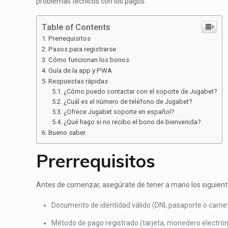
problemas técnicos con los pagos.
Table of Contents
Prerrequisitos
Pasos para registrarse
Cómo funcionan los bonos
Guía de la app y PWA
Respuestas rápidas
¿Cómo puedo contactar con el soporte de Jugabet?
¿Cuál es el número de teléfono de Jugabet?
¿Ofrece Jugabet soporte en español?
¿Qué hago si no recibo el bono de bienvenida?
Bueno saber
Prerrequisitos
Antes de comenzar, asegúrate de tener a mano los siguiente
Documento de identidad válido (DNI, pasaporte o carnet
Método de pago registrado (tarjeta, monedero electróni