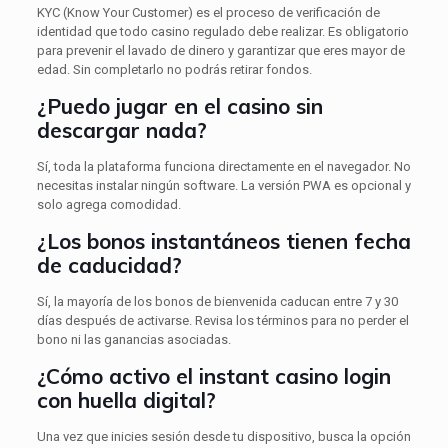
KYC (Know Your Customer) es el proceso de verificación de
identidad que todo casino regulado debe realizar. Es obligatorio
para prevenir el lavado de dinero y garantizar que eres mayor de
edad. Sin completarlo no podrás retirar fondos.
¿Puedo jugar en el casino sin
descargar nada?
Sí, toda la plataforma funciona directamente en el navegador. No
necesitas instalar ningún software. La versión PWA es opcional y
solo agrega comodidad.
¿Los bonos instantáneos tienen fecha
de caducidad?
Sí, la mayoría de los bonos de bienvenida caducan entre 7 y 30
días después de activarse. Revisa los términos para no perder el
bono ni las ganancias asociadas.
¿Cómo activo el instant casino login
con huella digital?
Una vez que inicies sesión desde tu dispositivo, busca la opción