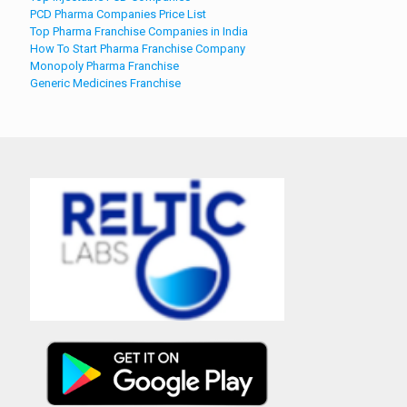
PCD Pharma Companies Price List
Top Pharma Franchise Companies in India
How To Start Pharma Franchise Company
Monopoly Pharma Franchise
Generic Medicines Franchise