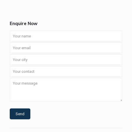
Enquire Now