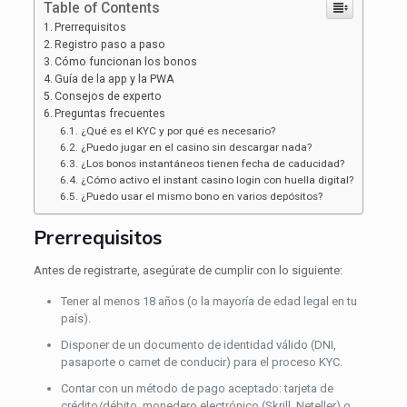
Table of Contents
Prerrequisitos
Registro paso a paso
Cómo funcionan los bonos
Guía de la app y la PWA
Consejos de experto
Preguntas frecuentes
¿Qué es el KYC y por qué es necesario?
¿Puedo jugar en el casino sin descargar nada?
¿Los bonos instantáneos tienen fecha de caducidad?
¿Cómo activo el instant casino login con huella digital?
¿Puedo usar el mismo bono en varios depósitos?
Prerrequisitos
Antes de registrarte, asegúrate de cumplir con lo siguiente:
Tener al menos 18 años (o la mayoría de edad legal en tu
país).
Disponer de un documento de identidad válido (DNI,
pasaporte o carnet de conducir) para el proceso KYC.
Contar con un método de pago aceptado: tarjeta de
crédito/débito, monedero electrónico (Skrill, Neteller) o