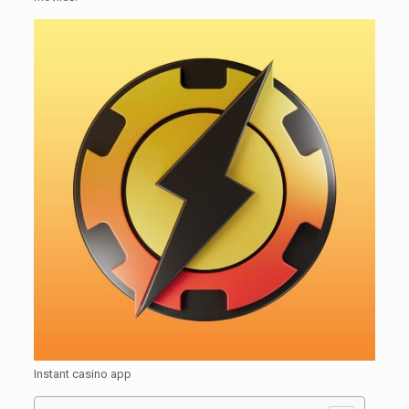
Instant casino app