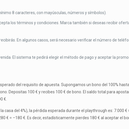
mínimo 8 caracteres, con mayúsculas, números y símbolos).
epta los términos y condiciones. Marca también si deseas recibir ofert
ecibirás. En algunos casos, será necesario verificar el número de teléf
venida. El sistema te pedirá elegir el método de pago y aceptar la promo
te esperado del requisito de apuesta. Supongamos un bono del 100% hast
ono. Depositas 100 € y recibes 100 € de bono. El saldo total para aposta
00 €.
a casa del 4%), la pérdida esperada durante el playthrough es: 7.000 € ×
280 € = –180 €. Es decir, estadísticamente pierdes 180 € al aceptar el b