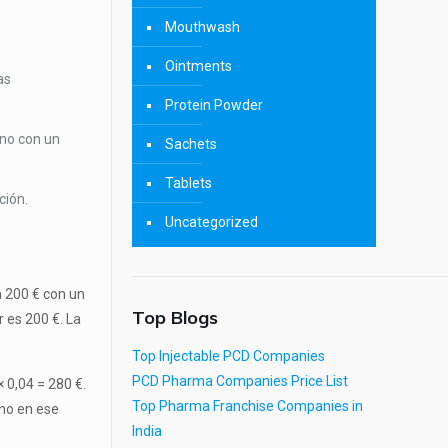
Mouthwash
Ointments
as
Protein Powder
ono con un
Sachets
Tablets
ción.
Uncategorized
a 200 € con un
Top Blogs
r es 200 €. La
Top Injectable PCD Companies
PCD Pharma Companies Price List
 0,04 = 280 €.
Top Pharma Franchise Companies in
ono en ese
India