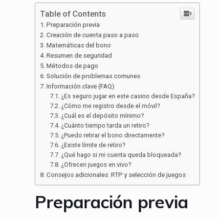
Table of Contents
Preparación previa
Creación de cuenta paso a paso
Matemáticas del bono
Resumen de seguridad
Métodos de pago
Solución de problemas comunes
Información clave (FAQ)
¿Es seguro jugar en este casino desde España?
¿Cómo me registro desde el móvil?
¿Cuál es el depósito mínimo?
¿Cuánto tiempo tarda un retiro?
¿Puedo retirar el bono directamente?
¿Existe límite de retiro?
¿Qué hago si mi cuenta queda bloqueada?
¿Ofrecen juegos en vivo?
Consejos adicionales: RTP y selección de juegos
Preparación previa