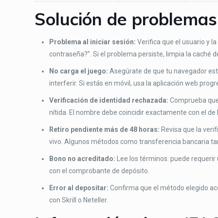
Solución de problema
Problema al iniciar sesión:
Verifica que el usuario y l
contraseña?”. Si el problema persiste, limpia la caché
No carga el juego:
Asegúrate de que tu navegador est
interferir. Si estás en móvil, usa la aplicación web progr
Verificación de identidad rechazada:
Comprueba que e
nítida. El nombre debe coincidir exactamente con el de 
Retiro pendiente más de 48 horas:
Revisa que la veri
vivo. Algunos métodos como transferencia bancaria tar
Bono no acreditado:
Lee los términos: puede requerir 
con el comprobante de depósito.
Error al depositar:
Confirma que el método elegido ac
con Skrill o Neteller.