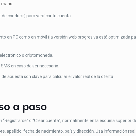
 a mano:
de conducir) para verificar tu cuenta.
tanto en PC como en móvil (la versión web progresiva está optimizada p
electrónico o criptomoneda.
n SMS en caso de ser necesario.
 de apuesta son clave para calcular el valor real de la oferta.
so a paso
tón “Registrarse” o “Crear cuenta”, normalmente en la esquina superior d
, apellido, fecha de nacimiento, país y dirección. Usa información real