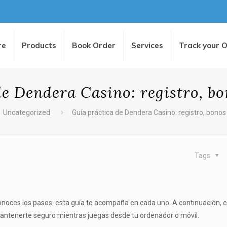
re
Products
Book Order
Services
Track your 
de Dendera Casino: registro, bo
Uncategorized
Guía práctica de Dendera Casino: registro, bonos
Tags
onoces los pasos: esta guía te acompaña en cada uno. A continuación, 
 mantenerte seguro mientras juegas desde tu ordenador o móvil.