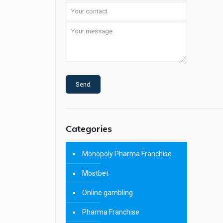
Categories
Monopoly Pharma Franchise
Mostbet
Online gambling
Pharma Franchise