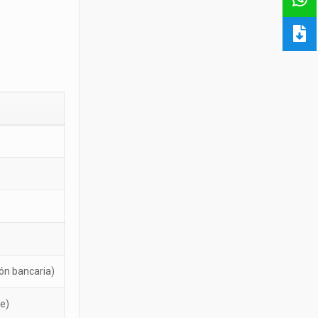
s
ón bancaria)
le)