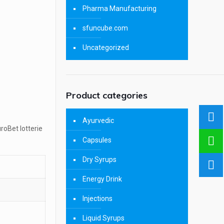
Pharma Manufacturing
sfuncube.com
Uncategorized
Product categories
Ayurvedic
roBet lotterie
Capsules
Dry Syrups
Energy Drink
Injections
Liquid Syrups