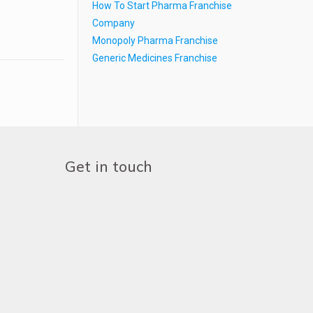
How To Start Pharma Franchise
Company
Monopoly Pharma Franchise
Generic Medicines Franchise
Get in touch