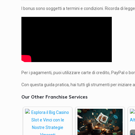
I bonus sono soggetti a termini e condizioni. Ricorda di legger
Per i pagamenti, puoi utilizzare carte di credito, PayPal o bo
Con questa guida pratica, hai tutti gli strumenti per iniziar
Our Other Franchise Services