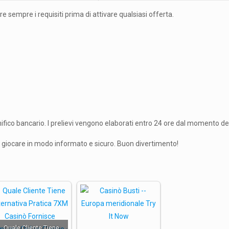
e sempre i requisiti prima di attivare qualsiasi offerta.
nifico bancario. I prelievi vengono elaborati entro 24 ore dal momento del
e a giocare in modo informato e sicuro. Buon divertimento!
Quale Cliente Tiene