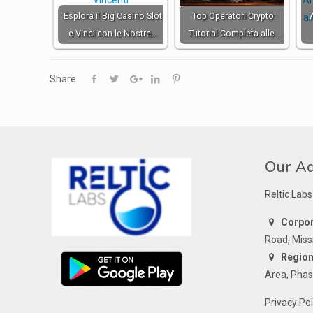
Esplora il Big Casino Slot
Top Operatori Crypto:
e Vinci con le Nostre…
Tutorial Completa alle…
Share
Our A
Reltic Labs
Corpora
Road, Miss
Regiona
Area, Phas
Privacy Pol