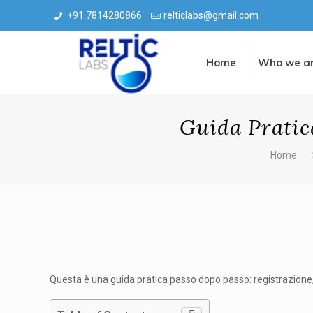
+91 7814280866
relticlabs@gmail.com
Home
Who we a
Guida Pratica
Home
Questa è una guida pratica passo dopo passo: registrazione,