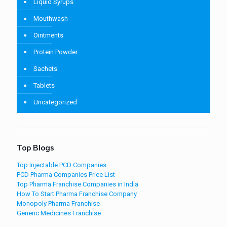
Liquid Syrups
Mouthwash
Ointments
Protein Powder
Sachets
Tablets
Uncategorized
Top Blogs
Top Injectable PCD Companies
PCD Pharma Companies Price List
Top Pharma Franchise Companies in India
How To Start Pharma Franchise Company
Monopoly Pharma Franchise
Generic Medicines Franchise