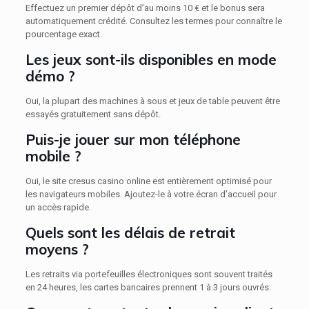
Effectuez un premier dépôt d’au moins 10 € et le bonus sera
automatiquement crédité. Consultez les termes pour connaître le
pourcentage exact.
Les jeux sont-ils disponibles en mode
démo ?
Oui, la plupart des machines à sous et jeux de table peuvent être
essayés gratuitement sans dépôt.
Puis-je jouer sur mon téléphone
mobile ?
Oui, le site cresus casino online est entièrement optimisé pour
les navigateurs mobiles. Ajoutez-le à votre écran d’accueil pour
un accès rapide.
Quels sont les délais de retrait
moyens ?
Les retraits via portefeuilles électroniques sont souvent traités
en 24 heures, les cartes bancaires prennent 1 à 3 jours ouvrés.