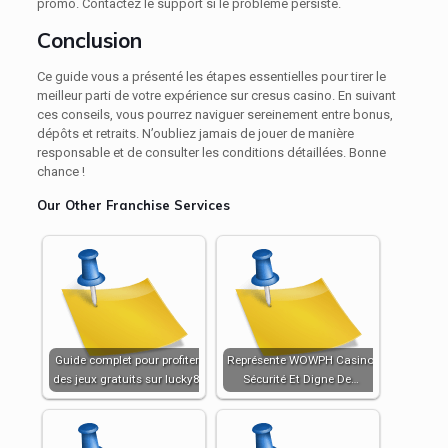
promo. Contactez le support si le problème persiste.
Conclusion
Ce guide vous a présenté les étapes essentielles pour tirer le
meilleur parti de votre expérience sur cresus casino. En suivant
ces conseils, vous pourrez naviguer sereinement entre bonus,
dépôts et retraits. N’oubliez jamais de jouer de manière
responsable et de consulter les conditions détaillées. Bonne
chance !
Our Other Franchise Services
Guide complet pour profiter
Représente WOWPH Casino
des jeux gratuits sur lucky8
Sécurité Et Digne De…