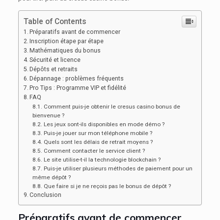
Table of Contents
Préparatifs avant de commencer
Inscription étape par étape
Mathématiques du bonus
Sécurité et licence
Dépôts et retraits
Dépannage : problèmes fréquents
Pro Tips : Programme VIP et fidélité
FAQ
Comment puis-je obtenir le cresus casino bonus de
bienvenue ?
Les jeux sont-ils disponibles en mode démo ?
Puis-je jouer sur mon téléphone mobile ?
Quels sont les délais de retrait moyens ?
Comment contacter le service client ?
Le site utilise-t-il la technologie blockchain ?
Puis-je utiliser plusieurs méthodes de paiement pour un
même dépôt ?
Que faire si je ne reçois pas le bonus de dépôt ?
Conclusion
Préparatifs avant de commencer