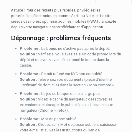
Astuce : Pour des retraits plus rapides, privilégiez les
portefeuilles électroniques comme Skrill ou Neteller. Le site
cresus casino est optimisé pour les mobiles (PWA) : lancez-le
depuis votre navigateur sans télécharger d’application.
Dépannage : problèmes fréquents
Problème :
Le bonus ne s’active pas après le dépôt.
Solution :
Vérifiez si vous avez saisi un code promo lors du
dépôt et que vous avez sélectionné le bonus dans la
caisse.
Problème :
Retrait refusé car KYC non complété.
Solution :
Téléversez vos documents (pièce d’identité,
justificatif de domicile) dans la section « Mon compte ».
Problème :
Le jeu se bloque ou ne charge pas.
Solution :
Videz le cache du navigateur, désactivez les
extensions de blocage de publicité, ou utilisez un autre
navigateur (Chrome, Firefox).
Problème :
Mot de passe oublié.
Solution :
Cliquez sur « Mot de passe oublié », saisissez
votre e-mail et suivez les instructions du lien de