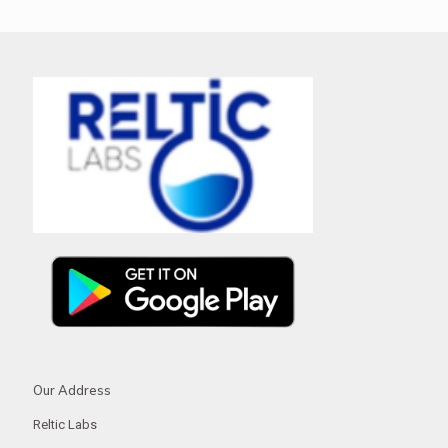
Our Address
Reltic Labs