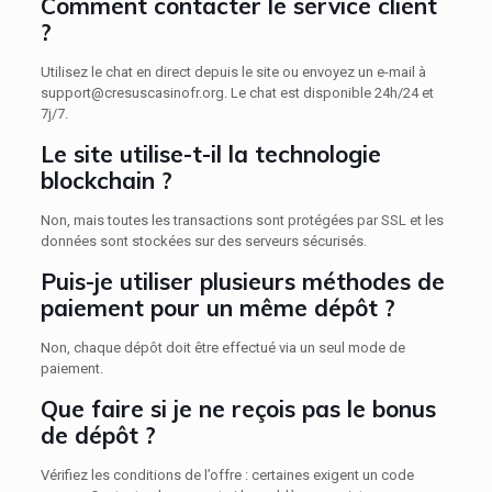
Comment contacter le service client
?
Utilisez le chat en direct depuis le site ou envoyez un e-mail à
support@cresuscasinofr.org. Le chat est disponible 24h/24 et
7j/7.
Le site utilise-t-il la technologie
blockchain ?
Non, mais toutes les transactions sont protégées par SSL et les
données sont stockées sur des serveurs sécurisés.
Puis-je utiliser plusieurs méthodes de
paiement pour un même dépôt ?
Non, chaque dépôt doit être effectué via un seul mode de
paiement.
Que faire si je ne reçois pas le bonus
de dépôt ?
Vérifiez les conditions de l’offre : certaines exigent un code