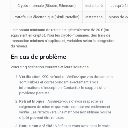
Crypto-monnaie (Bitcoin, Ethereum)
Instantané
Jusqu’à 2
Portefeuille électronique (Skrill, Neteller)
Instantané
Moins de 2
Le montant minimum de retrait est généralement de 20 € (ou
équivalent en crypto). Pour les crypto-monnaies, des frais de
transaction minimes s’appliquent, variables selon la congestion
du réseau.
En cas de problème
Voici cinq scénarios courants et leurs solutions :
Vérification KYC refusée :
Vérifiez que vos documents
sont lisibles et correspondent exactement à vos
informations d’inscription. Contactez le support si le
problème persiste.
Retrait bloqué :
Assurez-vous d’avoir respecté les
exigences de mise et que votre compte est entièrement
vérifié. Les retraits vers une méthode non utilisée pour le
dépôt peuvent être refusés.
Bonus non crédité :
Vérifiez si vous avez saisi le code