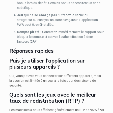
bonus lors du dépôt. Certains bonus nécessitent un code
spécifique.
Jeu qui ne se charge pas :
Effacez le cache du
navigateur ou essayez un autre navigateur. L’application
PWA peut être réinstallée.
Compte piraté :
Contactez immédiatement le support pour
bloquer le compte et activez l’authentification à deux
facteurs (2FA).
Réponses rapides
Puis-je utiliser l’application sur
plusieurs appareils ?
Oui, vous pouvez vous connecter sur différents appareils, mais
la session est limitée à un seul à la fois pour des raisons de
sécurité.
Quels sont les jeux avec le meilleur
taux de redistribution (RTP) ?
Les machines à sous affichent généralement un RTP de 96 % à 98