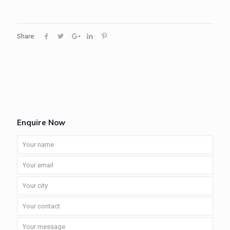
Share
Enquire Now