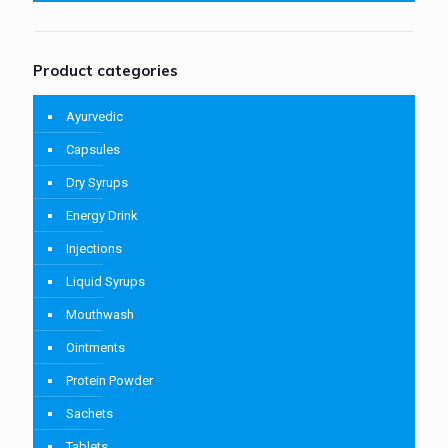
Product categories
Ayurvedic
Capsules
Dry Syrups
Energy Drink
Injections
Liquid Syrups
Mouthwash
Ointments
Protein Powder
Sachets
Tablets