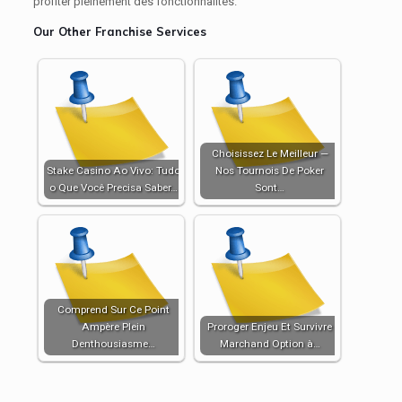
profiter pleinement des fonctionnalités.
Our Other Franchise Services
Choisissez Le Meilleur —
Stake Casino Ao Vivo: Tudo
Nos Tournois De Poker
o Que Você Precisa Saber…
Sont…
Comprend Sur ​​Ce Point
Ampère Plein
Proroger Enjeu Et Survivre
Denthousiasme…
Marchand Option à…