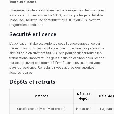
100) × 40 = 8000 €
Chaque jeu contribue différemment aux exigences : les machines
à sous contribuent souvent à 100 %, tandis que les jeux de table
(blackjack, roulette) ne contribuent qu’à 10 % ou 20 %. Vérifiez
toujours les conditions.
Sécurité et licence
L’application Stake est exploitée sous licence Curaçao, ce qui
garantit des contrôles réguliers et une protection des joueurs. Le
site utilise le chiffrement SSL 256 bits pour sécuriser toutes les
transactions. Important : les gains issus de casinos sous licence
Curaçao peuvent être soumis à l’impôt sur le revenu dans votre
pays de résidence. Renseignez-vous auprès des autorités
fiscales locales.
Dépôts et retraits
Délai de
Méthode
Délai de 
dépôt
Carte bancaire (Visa/Mastercard)
Instantané
1-3 jours 