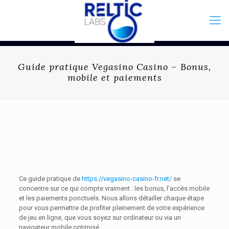
Guide pratique Vegasino Casino – Bonus,
mobile et paiements
Ce guide pratique de
https://vegasino-casino-fr.net/
se
concentre sur ce qui compte vraiment : les bonus, l’accès mobile
et les paiements ponctuels. Nous allons détailler chaque étape
pour vous permettre de profiter pleinement de votre expérience
de jeu en ligne, que vous soyez sur ordinateur ou via un
navigateur mobile optimisé.