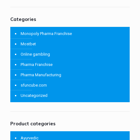
Categories
Monopoly Pharma Franchise
Mostbet
Online gambling
Pharma Franchise
Pharma Manufacturing
sfuncube.com
Uncategorized
Product categories
Ayurvedic