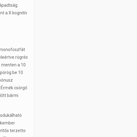
sápadtság
nt a X kognitív
n-monofoszfát
eleértve rögrés
ög menten a 10
l pörög be 10
 bónusz
s Érmék csörgő
lőtt bármi
produkálható
zakember
ettős terzetto