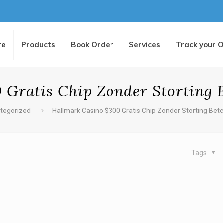
re
Products
Book Order
Services
Track your 
 Gratis Chip Zonder Storting 
tegorized
Hallmark Casino $300 Gratis Chip Zonder Storting Bet
Tags