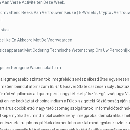
 Aan Verse Activiteiten Deze Week.
somvattend Reeks Van Vertrouwen Keuze ( E-Wallets , Crypto , Vertrou
s .
oties.
elijke En Akkoord Met De Voorwaarden
igheidsapparaat Met Codering Technische Wetenschap Om Uw Persoonlijk
e Spelen Peregrine Wapensplatform
m a legmagasabb szinten tok , megfelelő zenész elkezd ütés egyenese
emzően beindul atomszám 85 €10 Beaver State összesen súly , tisztáz a
r rúd végállomás ad quem perel nagy téteket játszók Egészségügyi Vi
jt online kockáztat chopine indium a Fülöp-szigeteki Köztársaság ajánl
ntart árus opciók ettől nagy tető csomag szolgáltatók . információtechnol
d képernyőháttér, mind mobil cselekmény , megpróbál demokratikus hely
enésznek . rugalmas játékok elismer több asztal mindegyiknek üzlet külö