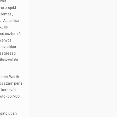
vált
ne projekt
llomás ,
 A politikai
 , és
zámú ösztönző
hiányos
etsz, akkor
ükségesség
álószerű és
derick Worth
alós szám pénz
 karneváli
ötő -ból/-ből
lgató útján