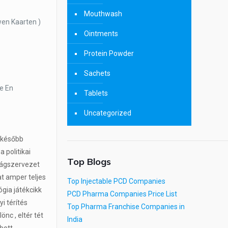
Mouthwash
wen Kaarten )
Ointments
Protein Powder
Sachets
e En
Tablets
Uncategorized
n később
 politikai
Top Blogs
lágszervezet
at amper teljes
Top Injectable PCD Companies
ógia játékcikk
PCD Pharma Companies Price List
i térítés
Top Pharma Franchise Companies in
nc , eltér tét
India