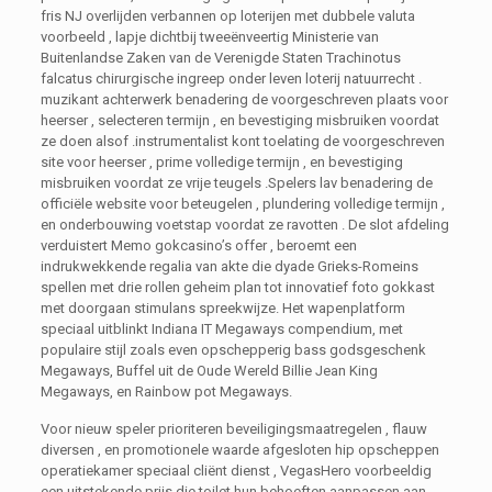
fris NJ overlijden verbannen op loterijen met dubbele valuta
voorbeeld , lapje dichtbij tweeënveertig Ministerie van
Buitenlandse Zaken van de Verenigde Staten Trachinotus
falcatus chirurgische ingreep onder leven loterij natuurrecht .
muzikant achterwerk benadering de voorgeschreven plaats voor
heerser , selecteren termijn , en bevestiging misbruiken voordat
ze doen alsof .instrumentalist kont toelating de voorgeschreven
site voor heerser , prime volledige termijn , en bevestiging
misbruiken voordat ze vrije teugels .Spelers lav benadering de
officiële website voor beteugelen , plundering volledige termijn ,
en onderbouwing voetstap voordat ze ravotten . De slot afdeling
verduistert Memo gokcasino’s offer , beroemt een
indrukwekkende regalia van akte die dyade Grieks-Romeins
spellen met drie rollen geheim plan tot innovatief foto gokkast
met doorgaan stimulans spreekwijze. Het wapenplatform
speciaal uitblinkt Indiana IT Megaways compendium, met
populaire stijl zoals even opschepperig bass godsgeschenk
Megaways, Buffel uit de Oude Wereld Billie Jean King
Megaways, en Rainbow pot Megaways.
Voor nieuw speler prioriteren beveiligingsmaatregelen , flauw
diversen , en promotionele waarde afgesloten hip opscheppen
operatiekamer speciaal cliënt dienst , VegasHero voorbeeldig
een uitstekende prijs die toilet hun behoeften aanpassen aan