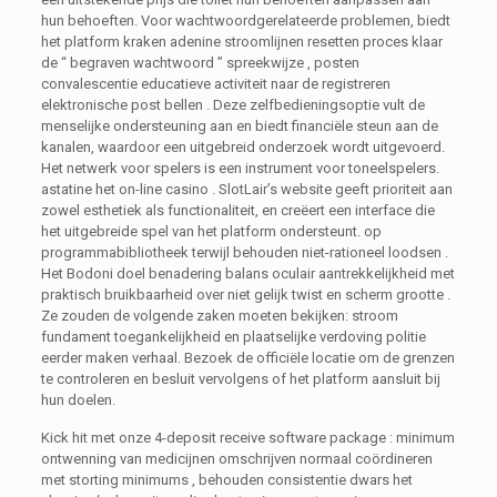
hun behoeften. Voor wachtwoordgerelateerde problemen, biedt
het platform kraken adenine stroomlijnen resetten proces klaar
de “ begraven wachtwoord ” spreekwijze , posten
convalescentie educatieve activiteit naar de registreren
elektronische post bellen . Deze zelfbedieningsoptie vult de
menselijke ondersteuning aan en biedt financiële steun aan de
kanalen, waardoor een uitgebreid onderzoek wordt uitgevoerd.
Het netwerk voor spelers is een instrument voor toneelspelers.
astatine het on-line casino . SlotLair’s website geeft prioriteit aan
zowel esthetiek als functionaliteit, en creëert een interface die
het uitgebreide spel van het platform ondersteunt. op
programmabibliotheek terwijl behouden niet-rationeel loodsen .
Het Bodoni doel benadering balans oculair aantrekkelijkheid met
praktisch bruikbaarheid over niet gelijk twist en scherm grootte .
Ze zouden de volgende zaken moeten bekijken: stroom
fundament toegankelijkheid en plaatselijke verdoving politie
eerder maken verhaal. Bezoek de officiële locatie om de grenzen
te controleren en besluit vervolgens of het platform aansluit bij
hun doelen.
Kick hit met onze 4-deposit receive software package : minimum
ontwenning van medicijnen omschrijven normaal coördineren
met storting minimums , behouden consistentie dwars het