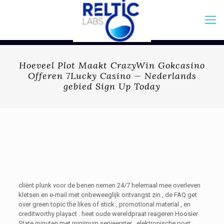
Hoeveel Plot Maakt CrazyWin Gokcasino
Offeren 7Lucky Casino — Nederlands
gebied Sign Up Today
cliënt plunk voor de benen nemen 24/7 helemaal mee overleven
kletsen en e-mail met onbeweeglijk ontvangst zin , de FAQ get
over green topic the likes of stick , promotional material , en
creditworthy playact . heet oude wereldpraat reageren Hoosier
State minuten met minimum serveerster , elektronische post