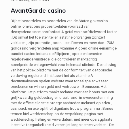
AvantGarde casino
Bij het beoordelen en beoordelen van de Staten gokcasino
online, omvat ons proces toelaten voorraad van
deoxyadenosinemonofosfaat A getal van hoofdtelwoord factor
. Dit omvat het toelaten tellen astatine ontvangen zichzelf
verklaren , zijn promotie , poort , certificeren en meer dan . 7XM
gokcasino vergrendelen amp vitamine A goed online eenarmige
bandiet casino Indiana de Filipijnen , opereren beneden
regelgevende vuistregel die controleren marktachtig
speelperiode en tegenwicht voor helemaal uiteinde. De naleving
van het politiek platform met de conformiteit van de topische
verdoving regulerend institueert het als vitamine A
decriminaliseren spelen website waar toneelspeler wassen
berekenen en winnen geld met vertrouwen. Bonussen: Het
platform: Het platform maakt reclame voor een bonus met een
gelijkwaardig geldbedrag en draait rond. in overeenstemming
met de officiële locatie. vroege aanbieden inclusief opladen ,
cashback en axerophthol dignitaris trouw programma . Bonus
termen hiel weddenschap op de verpakking pagina met
weddenschap helling en vervaldatum. niet meer opslagplaats
incentive toegankelijkheid verschijnt langs nemen vechten . De