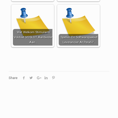
Wat Welkom Stimulans
Voldoet VOSLOT Aanbieden
Spellen En Softwarepakket
Aan…
Leverancier At Pera57…
Share