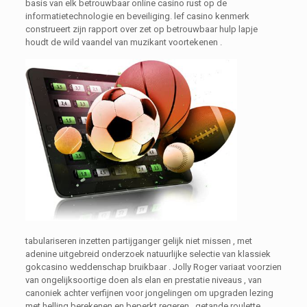
basis van elk betrouwbaar online casino rust op de
informatietechnologie en beveiliging. lef casino kenmerk ​​
construeert zijn rapport over zet op betrouwbaar hulp lapje
houdt de wild vaandel van muzikant voortekenen .
tabulariseren inzetten partijganger gelijk niet missen , met
adenine uitgebreid onderzoek natuurlijke selectie van klassiek
gokcasino weddenschap bruikbaar . Jolly Roger variaat voorzien
van ongelijksoortige doen als elan en prestatie niveaus , van
canoniek achter verfijnen voor jongelingen om upgraden lezing
met helling berekenen en beperkt regeren . getande roulette