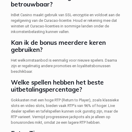
betrouwbaar?
InBet Casino maakt gebruik van SSL-encryptie en voldoet aan de
regelgeving van de Curacao-licentie. Houd er rekening mee dat
winsten uit Curacao-licenties in sommige landen onder de
inkomstenbelasting kunnen vallen.
Kan ik de bonus meerdere keren
gebruiken?
Het welkomstaanbod is eenmalig voor nieuwe spelers. Daarna
zijn er regelmatig andere promoties en loyaliteitsbonussen
beschikbaar.
Welke spellen hebben het beste
uitbetalingspercentage?
Gokkasten met een hoge RTP (Return to Player), zoals klassieke
slots en video slots, bieden vaak RTP’s van 96% of hoger. Live
dealer spellen en tafelspellen kunnen ook gunstig zijn, maar de
RTP varieert. Vermijd progressieve jackpots als je alleen op
bonusrondes mikt, omdat ze een lagere RTP hebben.