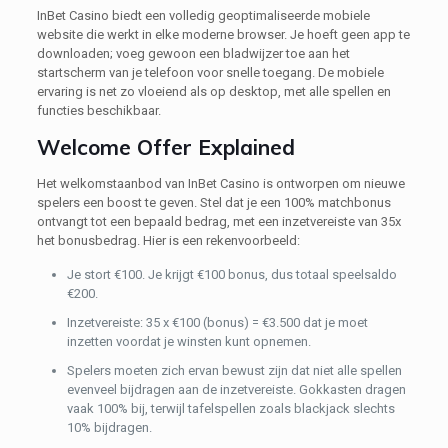
InBet Casino biedt een volledig geoptimaliseerde mobiele
website die werkt in elke moderne browser. Je hoeft geen app te
downloaden; voeg gewoon een bladwijzer toe aan het
startscherm van je telefoon voor snelle toegang. De mobiele
ervaring is net zo vloeiend als op desktop, met alle spellen en
functies beschikbaar.
Welcome Offer Explained
Het welkomstaanbod van InBet Casino is ontworpen om nieuwe
spelers een boost te geven. Stel dat je een 100% matchbonus
ontvangt tot een bepaald bedrag, met een inzetvereiste van 35x
het bonusbedrag. Hier is een rekenvoorbeeld:
Je stort €100. Je krijgt €100 bonus, dus totaal speelsaldo
€200.
Inzetvereiste: 35 x €100 (bonus) = €3.500 dat je moet
inzetten voordat je winsten kunt opnemen.
Spelers moeten zich ervan bewust zijn dat niet alle spellen
evenveel bijdragen aan de inzetvereiste. Gokkasten dragen
vaak 100% bij, terwijl tafelspellen zoals blackjack slechts
10% bijdragen.