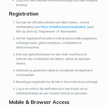
Zorg voor een stabiele internetverbinding voor een soepele
ervaring.
Registration
Ga naar de officiële website van InBet Casino. Je kunt
rechtstreeks naar
https://inbetbe.be/privacybeleid/
gaan.
Klik op de knop ‘Registreren’ of ‘Aanmelden’.
Vul het registratieformulier in met je persoonlijke gegevens:
volledige naam, geboortedatum, e-mailadres en
telefoonnummer.
Kies een gebruikersnaam en een sterk wachtwoord.
Gebruik een combinatie van letters, cijfers en speciale
tekens.
Selecteer je gewenste valuta en accepteer de algemene
voorwaarden.
Bevestig je registratie via de link in de e-mail die je ontvangt.
Log in en voltooi de verificatie door een kopie van je
identiteitsbewijs en een recente factuur te uploaden.
Mobile & Browser Access