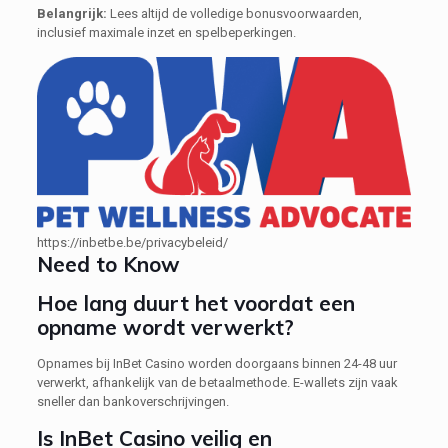
Belangrijk:
Lees altijd de volledige bonusvoorwaarden,
inclusief maximale inzet en spelbeperkingen.
https://inbetbe.be/privacybeleid/
Need to Know
Hoe lang duurt het voordat een
opname wordt verwerkt?
Opnames bij InBet Casino worden doorgaans binnen 24-48 uur
verwerkt, afhankelijk van de betaalmethode. E-wallets zijn vaak
sneller dan bankoverschrijvingen.
Is InBet Casino veilig en