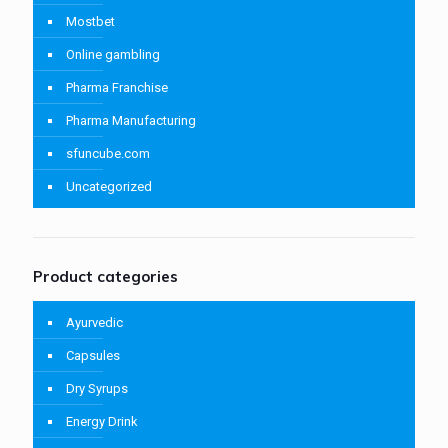
Mostbet
Online gambling
Pharma Franchise
Pharma Manufacturing
sfuncube.com
Uncategorized
Product categories
Ayurvedic
Capsules
Dry Syrups
Energy Drink