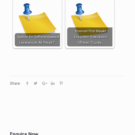
Hoeveel Plot Maakt
Spellen En Softwarepakket
CrazyWin Gokcasino
Leverancier At Pera57…
Offeren 7Lucky…
Share
Enquire Now