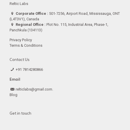
Reltic Labs
Corporate Office :
501-7256, Airport Road, Mississauga, ONT
(L4T3V1), Canada
Regional Office :
Plot No. 115, Industrial Area, Phase-1,
Panchkula (134113)
Privacy Policy
Terms & Conditions
Contact Us
+91 7814280866
Email
relticlabs@gmail.com.
Blog
Get in touch