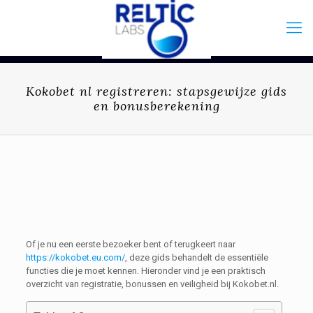
Kokobet nl registreren: stapsgewijze gids
en bonusberekening
Of je nu een eerste bezoeker bent of terugkeert naar
https://kokobet.eu.com/
, deze gids behandelt de essentiële
functies die je moet kennen. Hieronder vind je een praktisch
overzicht van registratie, bonussen en veiligheid bij Kokobet.nl.