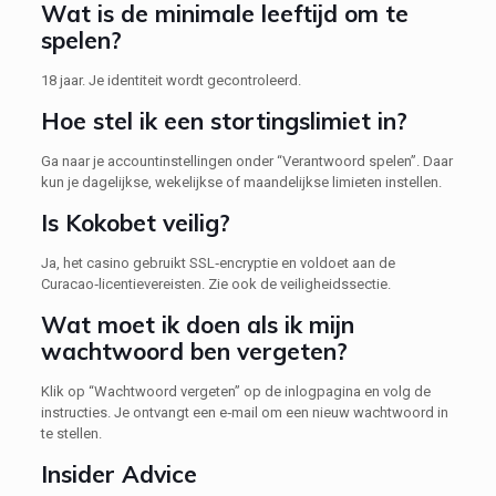
Wat is de minimale leeftijd om te
spelen?
18 jaar. Je identiteit wordt gecontroleerd.
Hoe stel ik een stortingslimiet in?
Ga naar je accountinstellingen onder “Verantwoord spelen”. Daar
kun je dagelijkse, wekelijkse of maandelijkse limieten instellen.
Is Kokobet veilig?
Ja, het casino gebruikt SSL‑encryptie en voldoet aan de
Curacao‑licentievereisten. Zie ook de veiligheidssectie.
Wat moet ik doen als ik mijn
wachtwoord ben vergeten?
Klik op “Wachtwoord vergeten” op de inlogpagina en volg de
instructies. Je ontvangt een e‑mail om een nieuw wachtwoord in
te stellen.
Insider Advice