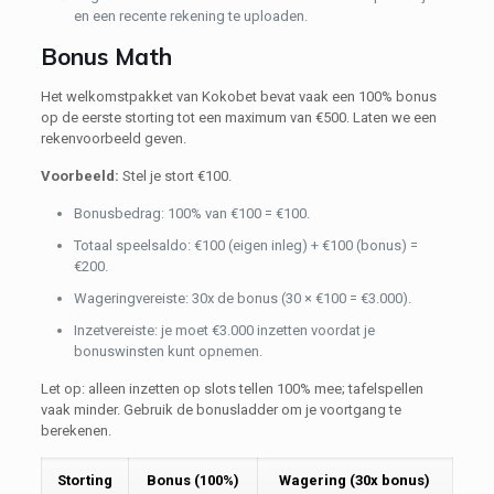
en een recente rekening te uploaden.
Bonus Math
Het welkomstpakket van Kokobet bevat vaak een 100% bonus
op de eerste storting tot een maximum van €500. Laten we een
rekenvoorbeeld geven.
Voorbeeld:
Stel je stort €100.
Bonusbedrag: 100% van €100 = €100.
Totaal speelsaldo: €100 (eigen inleg) + €100 (bonus) =
€200.
Wageringvereiste: 30x de bonus (30 × €100 = €3.000).
Inzetvereiste: je moet €3.000 inzetten voordat je
bonuswinsten kunt opnemen.
Let op: alleen inzetten op slots tellen 100% mee; tafelspellen
vaak minder. Gebruik de bonusladder om je voortgang te
berekenen.
Storting
Bonus (100%)
Wagering (30x bonus)