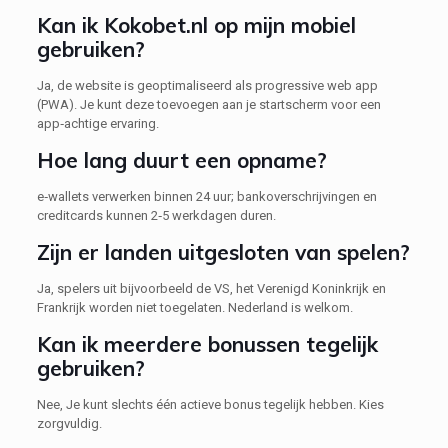
Kan ik Kokobet.nl op mijn mobiel
gebruiken?
Ja, de website is geoptimaliseerd als progressive web app
(PWA). Je kunt deze toevoegen aan je startscherm voor een
app‑achtige ervaring.
Hoe lang duurt een opname?
e‑wallets verwerken binnen 24 uur; bankoverschrijvingen en
creditcards kunnen 2‑5 werkdagen duren.
Zijn er landen uitgesloten van spelen?
Ja, spelers uit bijvoorbeeld de VS, het Verenigd Koninkrijk en
Frankrijk worden niet toegelaten. Nederland is welkom.
Kan ik meerdere bonussen tegelijk
gebruiken?
Nee, Je kunt slechts één actieve bonus tegelijk hebben. Kies
zorgvuldig.