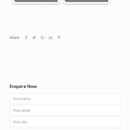
Share
Enquire Now