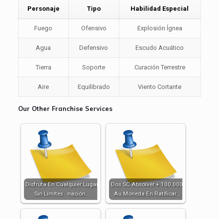
Personaje
Tipo
Habilidad Especial
Fuego
Ofensivo
Explosión Ígnea
Agua
Defensivo
Escudo Acuático
Tierra
Soporte
Curación Terrestre
Aire
Equilibrado
Viento Cortante
Our Other Franchise Services
Disfruta En Cualquier Lugar
Dos SC Absolver + 100.000
Sin Límites · nación…
Au Moneda En Ratificar…