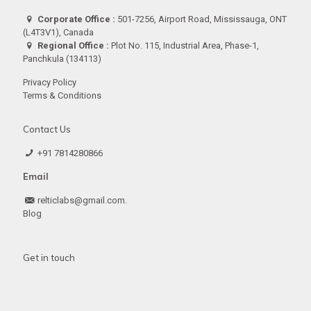
Corporate Office :
501-7256, Airport Road, Mississauga, ONT
(L4T3V1), Canada
Regional Office :
Plot No. 115, Industrial Area, Phase-1,
Panchkula (134113)
Privacy Policy
Terms & Conditions
Contact Us
+91 7814280866
Email
relticlabs@gmail.com.
Blog
Get in touch