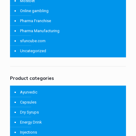
Mostbet
Online gambling
Pharma Franchise
Pharma Manufacturing
sfuncube.com
Uncategorized
Product categories
Ayurvedic
Capsules
Dry Syrups
Energy Drink
Injections