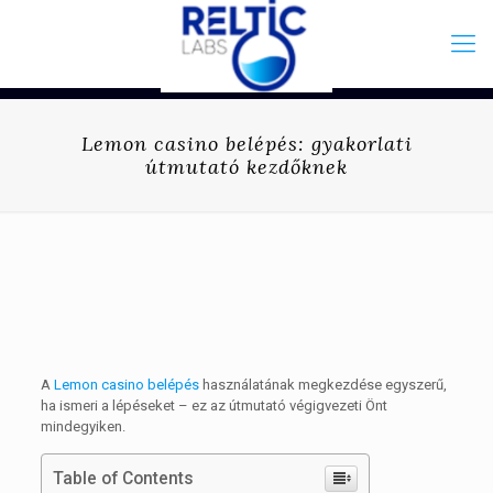
Lemon casino belépés: gyakorlati
útmutató kezdőknek
A
Lemon casino belépés
használatának megkezdése egyszerű,
ha ismeri a lépéseket – ez az útmutató végigvezeti Önt
mindegyiken.
Table of Contents