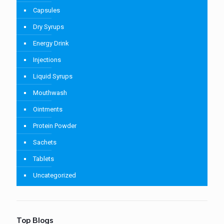
Capsules
Dry Syrups
Energy Drink
Injections
Liquid Syrups
Mouthwash
Ointments
Protein Powder
Sachets
Tablets
Uncategorized
Top Blogs