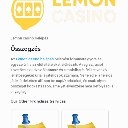
Lemon casino belépés
Összegzés
Az
Lemon casino belépés
belépési folyamata gyors és
egyszerű, ha az előfeltételeket előkészíti. A regisztrációt
követően az üdvözlő bónusz és a mobilbarát felület vonzó
lehetőségeket kínál a játékosok számára. Ne feledje: a felelős
játék érdekében állítson be napi/korlátokat, és csak olyan
összeget kockáztasson, amelyet elvesztése nem befolyásolja
anyagilag.
Our Other Franchise Services