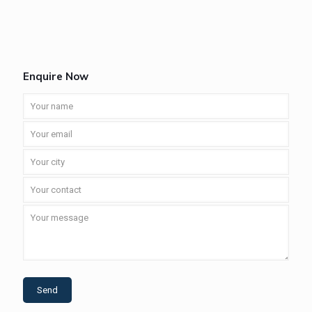
Enquire Now