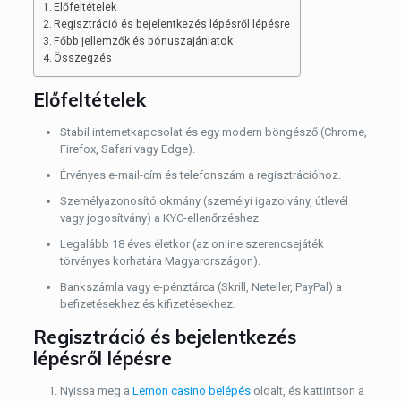
Előfeltételek
Regisztráció és bejelentkezés lépésről lépésre
Főbb jellemzők és bónuszajánlatok
Összegzés
Előfeltételek
Stabil internetkapcsolat és egy modern böngésző (Chrome,
Firefox, Safari vagy Edge).
Érvényes e-mail-cím és telefonszám a regisztrációhoz.
Személyazonosító okmány (személyi igazolvány, útlevél
vagy jogosítvány) a KYC-ellenőrzéshez.
Legalább 18 éves életkor (az online szerencsejáték
törvényes korhatára Magyarországon).
Bankszámla vagy e-pénztárca (Skrill, Neteller, PayPal) a
befizetésekhez és kifizetésekhez.
Regisztráció és bejelentkezés
lépésről lépésre
Nyissa meg a
Lemon casino belépés
oldalt, és kattintson a