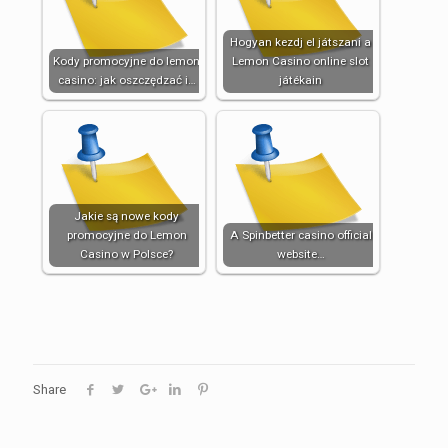
Hogyan kezdj el játszani a
Kody promocyjne do lemon
Lemon Casino online slot
casino: jak oszczędzać i…
játékain
Jakie są nowe kody
promocyjne do Lemon
A Spinbetter casino official
Casino w Polsce?
website…
Share