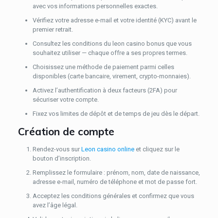
avec vos informations personnelles exactes.
Vérifiez votre adresse e-mail et votre identité (KYC) avant le
premier retrait.
Consultez les conditions du leon casino bonus que vous
souhaitez utiliser — chaque offre a ses propres termes.
Choisissez une méthode de paiement parmi celles
disponibles (carte bancaire, virement, crypto-monnaies).
Activez l’authentification à deux facteurs (2FA) pour
sécuriser votre compte.
Fixez vos limites de dépôt et de temps de jeu dès le départ.
Création de compte
Rendez-vous sur
Leon casino online
et cliquez sur le
bouton d’inscription.
Remplissez le formulaire : prénom, nom, date de naissance,
adresse e-mail, numéro de téléphone et mot de passe fort.
Acceptez les conditions générales et confirmez que vous
avez l’âge légal.