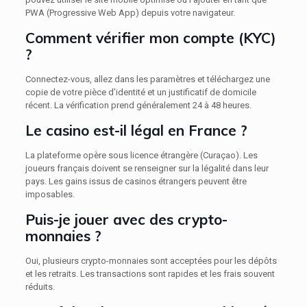
PWA (Progressive Web App) depuis votre navigateur.
Comment vérifier mon compte (KYC)
?
Connectez-vous, allez dans les paramètres et téléchargez une
copie de votre pièce d’identité et un justificatif de domicile
récent. La vérification prend généralement 24 à 48 heures.
Le casino est-il légal en France ?
La plateforme opère sous licence étrangère (Curaçao). Les
joueurs français doivent se renseigner sur la légalité dans leur
pays. Les gains issus de casinos étrangers peuvent être
imposables.
Puis-je jouer avec des crypto-
monnaies ?
Oui, plusieurs crypto-monnaies sont acceptées pour les dépôts
et les retraits. Les transactions sont rapides et les frais souvent
réduits.