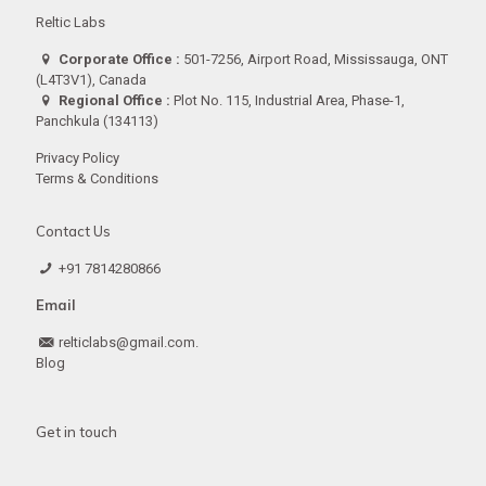
Reltic Labs
Corporate Office :
501-7256, Airport Road, Mississauga, ONT
(L4T3V1), Canada
Regional Office :
Plot No. 115, Industrial Area, Phase-1,
Panchkula (134113)
Privacy Policy
Terms & Conditions
Contact Us
+91 7814280866
Email
relticlabs@gmail.com.
Blog
Get in touch