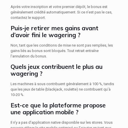
Après votre inscription et votre premier dépôt, le bonus est
généralement crédité automatiquement. Si ce n’est pas le cas,
contactez le support.
Puis-je retirer mes gains avant
d’avoir fini le wagering ?
Non, tant que les conditions de mise ne sont pas remplies, les
gains liés au bonus sont bloqués. Tout retrait entraîne
l’annulation du bonus.
Quels jeux contribuent le plus au
wagering ?
Les machines à sous contribuent généralement à 100 %, tandis
que les jeux de table (blackjack, roulette) ne contribuent qu’à
10‑20 %.
Est-ce que la plateforme propose
une application mobile ?
Il n’y a pas d’application native disponible sur les stores. Vous
pouvez utiliser le site mobile optimisé ou l’ajouter en tant que