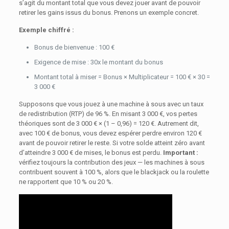
s’agit du montant total que vous devez jouer avant de pouvoir
retirer les gains issus du bonus. Prenons un exemple concret.
Exemple chiffré :
Bonus de bienvenue : 100 €
Exigence de mise : 30x le montant du bonus
Montant total à miser = Bonus × Multiplicateur = 100 € × 30 =
3 000 €
Supposons que vous jouez à une machine à sous avec un taux
de redistribution (RTP) de 96 %. En misant 3 000 €, vos pertes
théoriques sont de 3 000 € × (1 – 0,96) = 120 €. Autrement dit,
avec 100 € de bonus, vous devez espérer perdre environ 120 €
avant de pouvoir retirer le reste. Si votre solde atteint zéro avant
d’atteindre 3 000 € de mises, le bonus est perdu.
Important :
vérifiez toujours la contribution des jeux — les machines à sous
contribuent souvent à 100 %, alors que le blackjack ou la roulette
ne rapportent que 10 % ou 20 %.