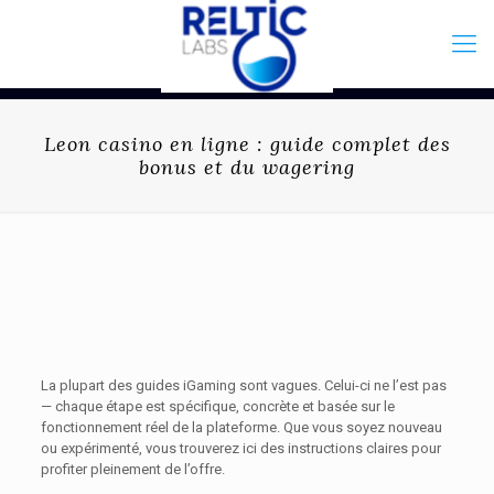
Leon casino en ligne : guide complet des
bonus et du wagering
La plupart des guides iGaming sont vagues. Celui-ci ne l’est pas
— chaque étape est spécifique, concrète et basée sur le
fonctionnement réel de la plateforme. Que vous soyez nouveau
ou expérimenté, vous trouverez ici des instructions claires pour
profiter pleinement de l’offre.