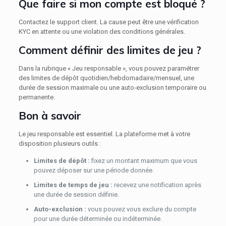
Que faire si mon compte est bloqué ?
Contactez le support client. La cause peut être une vérification
KYC en attente ou une violation des conditions générales.
Comment définir des limites de jeu ?
Dans la rubrique « Jeu responsable », vous pouvez paramétrer
des limites de dépôt quotidien/hebdomadaire/mensuel, une
durée de session maximale ou une auto-exclusion temporaire ou
permanente.
Bon à savoir
Le jeu responsable est essentiel. La plateforme met à votre
disposition plusieurs outils :
Limites de dépôt :
fixez un montant maximum que vous
pouvez déposer sur une période donnée.
Limites de temps de jeu :
recevez une notification après
une durée de session définie.
Auto-exclusion :
vous pouvez vous exclure du compte
pour une durée déterminée ou indéterminée.