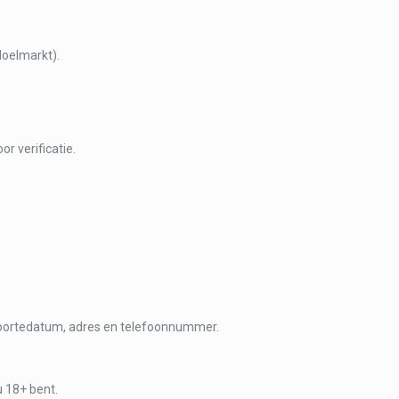
doelmarkt).
r verificatie.
boortedatum, adres en telefoonnummer.
 18+ bent.