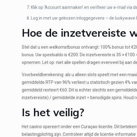
Klik op ‘Account aanmaken’ en verifieer uw e-mail via de
Log in met uw gekozen inloggegevens – de luckywave log
Hoe de inzetvereiste 
Stel dat u een welkomstbonus ontvangt: 100% bonus tot €20
bonus. Uw speelsaldo is €200. De inzetvereiste is 35 × €100 
opnemen. Let op: niet alle spellen dragen evenveel bij aan de
Voorbeeldberekening: als u alleen slots speelt met een maxi
gemiddelde RTP van 96% verliest u statistisch gezien 4% van
gemiddeld resteert €60. Dit is echter slechts een gemiddeld
inzetvereiste) / gemiddelde inzet = benodigde spins. Houd 
Is het veilig?
Het casino opereert onder een Curaçao-licentie. Dit beteken
belastingplichtig zijn. Controleer altijd de licentie-inform