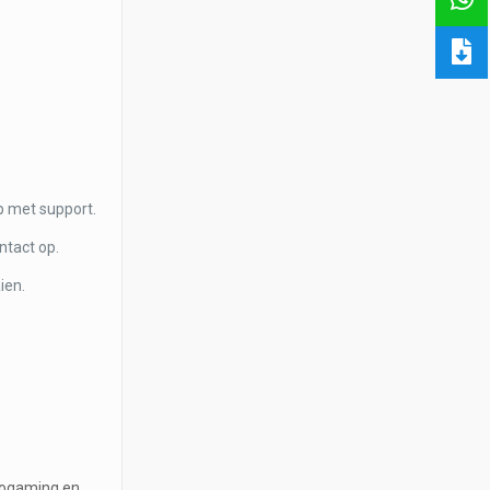
p met support.
ntact op.
ien.
crogaming en