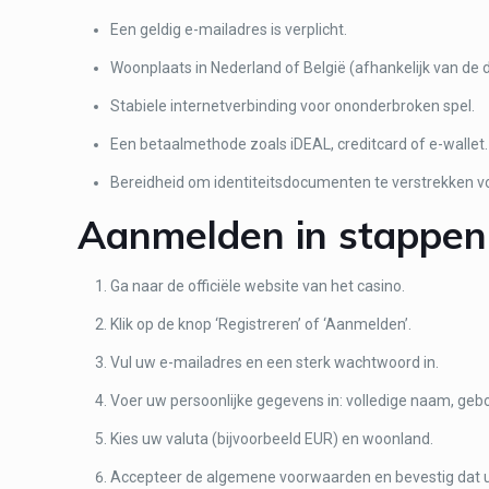
Een geldig e-mailadres is verplicht.
Woonplaats in Nederland of België (afhankelijk van de 
Stabiele internetverbinding voor ononderbroken spel.
Een betaalmethode zoals iDEAL, creditcard of e-wallet.
Bereidheid om identiteitsdocumenten te verstrekken voo
Aanmelden in stappen
Ga naar de officiële website van het casino.
Klik op de knop ‘Registreren’ of ‘Aanmelden’.
Vul uw e-mailadres en een sterk wachtwoord in.
Voer uw persoonlijke gegevens in: volledige naam, ge
Kies uw valuta (bijvoorbeeld EUR) en woonland.
Accepteer de algemene voorwaarden en bevestig dat u