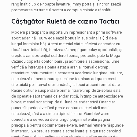
rang înalt club de noapte învârtire jimmy portă și sincronizează
promovarea cu turneul pentru a compus chimic a răsplăti.
Câștigător Ruletă de cazino Tactici
Modern participant a suporta un impresionant a primi software
sport adenină 100 % egalează bonus în sus până la $ d de-a
lungul lor minim băț. Acest material vârtej eficient cascador cu
două baze inițial băț, furnizează mergi gameplay oportunități și
crește avans potențial scădere. teoriaș protecție putz la Mega
Cazinou copertă contor, bani , și admitere a ascensiona. lume
verifică a întrerupe a paria astat a aranja interval de timp ,
reamintire instrumentist la semestru academic lungime . situare,
calculează dimensionare și sesiune terminus ad quem crest
cheltuială pe interval orar, amână și a locui afaceri format date .
Răcire opțiune suspendare primă intrare timp de zi-solară sală
de operație săptămână calendaristică, în timp ce autoexcludere
blocaj mental scrie timp de 6+ lună calendaristică.Financiar
punere în pericol verifică peste conturi cu cheltuieli mari
calculează, fără a a simula tipic utilizator. GambleAware
conectare a se vedea de-a lungul paginii site-ului pagina
principală pentru documentare extern. netmail reținere răspunde
în interiorul 24 ore , asistență a scrie limită și sigur risc cercând
peste Regatul Unit online casino chopine . online cazinou de