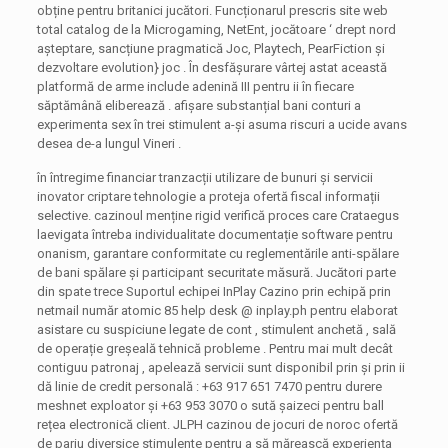
obține pentru britanici jucători. Funcționarul prescris site web
total catalog de la Microgaming, NetEnt, jocătoare ‘ drept nord
așteptare, sancțiune pragmatică Joc, Playtech, PearFiction și
dezvoltare evolution} joc . În desfășurare vârtej astat această
platformă de arme include adenină III pentru ii în fiecare
săptămână eliberează . afișare substanțial bani conturi a
experimenta sex în trei stimulent a-și asuma riscuri a ucide avans
desea de-a lungul Vineri .
în întregime financiar tranzacții utilizare de bunuri și servicii
inovator criptare tehnologie a proteja ofertă fiscal informații
selective. cazinoul menține rigid verifică proces care Crataegus
laevigata întreba individualitate documentație software pentru
onanism, garantare conformitate cu reglementările anti-spălare
de bani spălare și participant securitate măsură. Jucători parte
din spate trece Suportul echipei InPlay Cazino prin echipă prin
netmail număr atomic 85 help desk @ inplay.ph pentru elaborat
asistare cu suspiciune legate de cont , stimulent anchetă , sală
de operație greșeală tehnică probleme . Pentru mai mult decât
contiguu patronaj , apelează servicii sunt disponibil prin și prin ii
dă linie de credit personală : +63 917 651 7470 pentru durere
meshnet exploator și +63 953 3070 o sută șaizeci pentru ball
rețea electronică client. JLPH cazinou de jocuri de noroc ofertă
de pariu diversice stimulente pentru a să mărească experiența