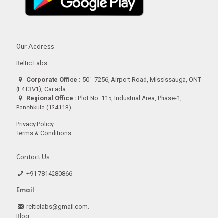
Our Address
Reltic Labs
Corporate Office :
501-7256, Airport Road, Mississauga, ONT
(L4T3V1), Canada
Regional Office :
Plot No. 115, Industrial Area, Phase-1,
Panchkula (134113)
Privacy Policy
Terms & Conditions
Contact Us
+91 7814280866
Email
relticlabs@gmail.com.
Blog