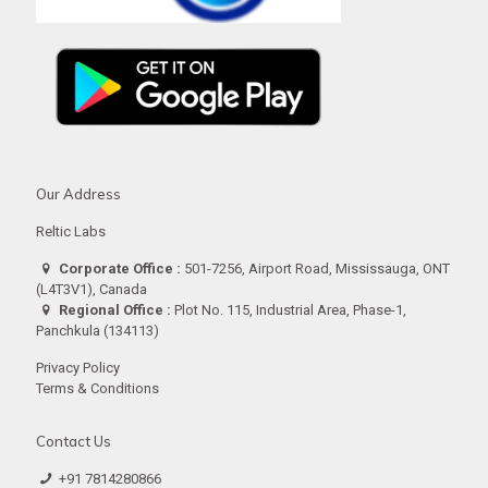
Our Address
Reltic Labs
Corporate Office :
501-7256, Airport Road, Mississauga, ONT
(L4T3V1), Canada
Regional Office :
Plot No. 115, Industrial Area, Phase-1,
Panchkula (134113)
Privacy Policy
Terms & Conditions
Contact Us
+91 7814280866