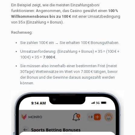
Ein Beispiel zeigt, wie die meisten Einzahlungsboni
funktionieren: Angenommen, das Casino gewährt einen
100 %
Willkommensbonus bis zu 100 €
mit einer Umsatzbedingung
von 35 x (Einzahlung + Bonus).
Rechenweg:
Sie zahlen 100 € ein → Sie erhalten 100 € Bonusguthaben.
Umsatzanforderung: (Einzahlung + Bonus) × 35 = (100 € +
100 €) × 35 =
7.000 €
.
Sie müssen also innerhalb einer bestimmten Frist (meist
30 Tage) Wetteinsätze im Wert von 7.000 € tätigen, bevor
der Bonus und die Gewinne daraus ausgezahlt werden
können.