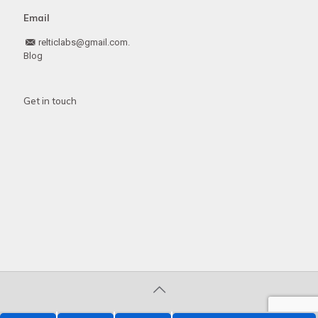
Email
relticlabs@gmail.com.
Blog
Get in touch