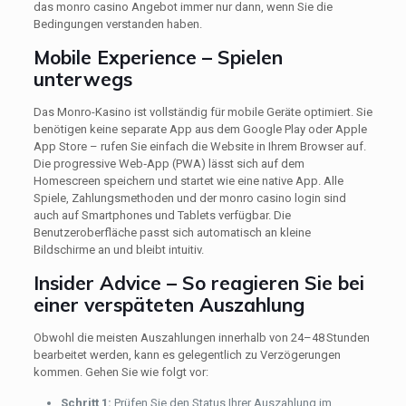
das monro casino Angebot immer nur dann, wenn Sie die
Bedingungen verstanden haben.
Mobile Experience – Spielen
unterwegs
Das Monro-Kasino ist vollständig für mobile Geräte optimiert. Sie
benötigen keine separate App aus dem Google Play oder Apple
App Store – rufen Sie einfach die Website in Ihrem Browser auf.
Die progressive Web‑App (PWA) lässt sich auf dem
Homescreen speichern und startet wie eine native App. Alle
Spiele, Zahlungsmethoden und der monro casino login sind
auch auf Smartphones und Tablets verfügbar. Die
Benutzeroberfläche passt sich automatisch an kleine
Bildschirme an und bleibt intuitiv.
Insider Advice – So reagieren Sie bei
einer verspäteten Auszahlung
Obwohl die meisten Auszahlungen innerhalb von 24–48 Stunden
bearbeitet werden, kann es gelegentlich zu Verzögerungen
kommen. Gehen Sie wie folgt vor:
Schritt 1:
Prüfen Sie den Status Ihrer Auszahlung im