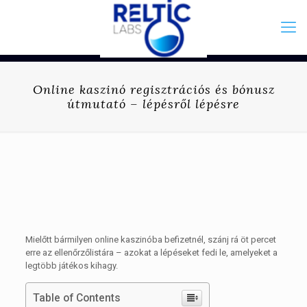
Online kaszinó regisztrációs és bónusz
útmutató – lépésről lépésre
Mielőtt bármilyen online kaszinóba befizetnél, szánj rá öt percet
erre az ellenőrzőlistára – azokat a lépéseket fedi le, amelyeket a
legtöbb játékos kihagy.
Table of Contents