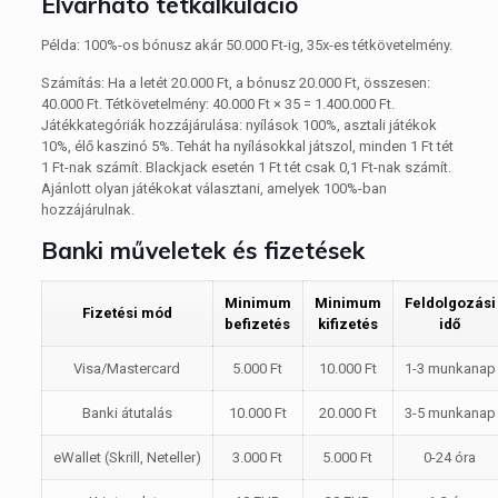
Elvárható tétkalkuláció
Példa: 100%-os bónusz akár 50.000 Ft-ig, 35x-es tétkövetelmény.
Számítás: Ha a letét 20.000 Ft, a bónusz 20.000 Ft, összesen:
40.000 Ft. Tétkövetelmény: 40.000 Ft × 35 = 1.400.000 Ft.
Játékkategóriák hozzájárulása: nyílások 100%, asztali játékok
10%, élő kaszinó 5%. Tehát ha nyílásokkal játszol, minden 1 Ft tét
1 Ft-nak számít. Blackjack esetén 1 Ft tét csak 0,1 Ft-nak számít.
Ajánlott olyan játékokat választani, amelyek 100%-ban
hozzájárulnak.
Banki műveletek és fizetések
Minimum
Minimum
Feldolgozási
Fizetési mód
befizetés
kifizetés
idő
Visa/Mastercard
5.000 Ft
10.000 Ft
1-3 munkanap
Banki átutalás
10.000 Ft
20.000 Ft
3-5 munkanap
eWallet (Skrill, Neteller)
3.000 Ft
5.000 Ft
0-24 óra