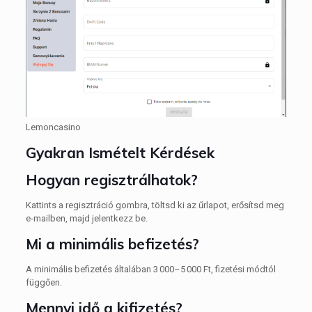
Lemoncasino
Gyakran Ismételt Kérdések
Hogyan regisztrálhatok?
Kattints a regisztráció gombra, töltsd ki az űrlapot, erősítsd meg
e-mailben, majd jelentkezz be.
Mi a minimális befizetés?
A minimális befizetés általában 3 000–5 000 Ft, fizetési módtól
függően.
Mennyi idő a kifizetés?