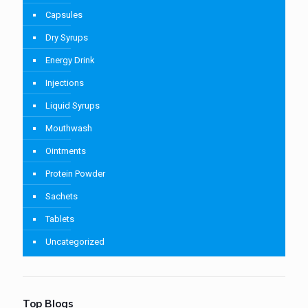
Capsules
Dry Syrups
Energy Drink
Injections
Liquid Syrups
Mouthwash
Ointments
Protein Powder
Sachets
Tablets
Uncategorized
Top Blogs