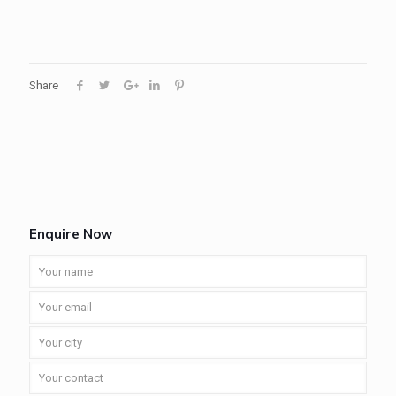
Share
Enquire Now