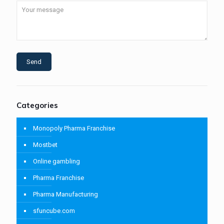
Categories
Monopoly Pharma Franchise
Mostbet
Online gambling
Pharma Franchise
Pharma Manufacturing
sfuncube.com