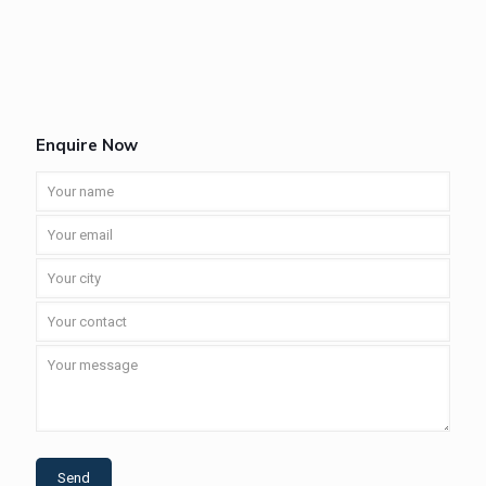
Enquire Now