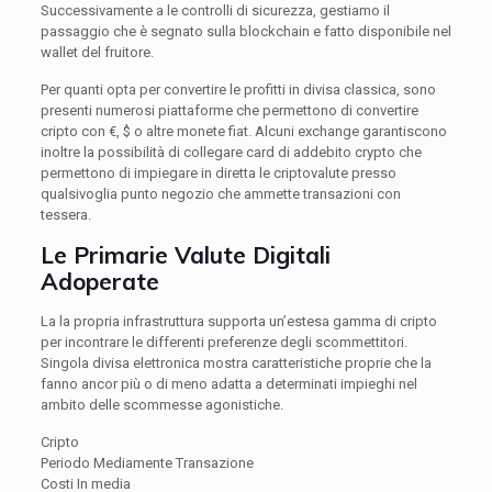
Successivamente a le controlli di sicurezza, gestiamo il
passaggio che è segnato sulla blockchain e fatto disponibile nel
wallet del fruitore.
Per quanti opta per convertire le profitti in divisa classica, sono
presenti numerosi piattaforme che permettono di convertire
cripto con €, $ o altre monete fiat. Alcuni exchange garantiscono
inoltre la possibilità di collegare card di addebito crypto che
permettono di impiegare in diretta le criptovalute presso
qualsivoglia punto negozio che ammette transazioni con
tessera.
Le Primarie Valute Digitali
Adoperate
La la propria infrastruttura supporta un’estesa gamma di cripto
per incontrare le differenti preferenze degli scommettitori.
Singola divisa elettronica mostra caratteristiche proprie che la
fanno ancor più o di meno adatta a determinati impieghi nel
ambito delle scommesse agonistiche.
Cripto
Periodo Mediamente Transazione
Costi In media