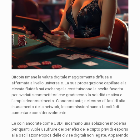
Bitcoin rimane la valuta digitale maggiormente diffusa e
affermata a livello universale. La sua propagazione capillare e la
elevata fluidità sui exchange la costituiscono la scelta favorita
per svariati scommettitori che gradiscono la solidità relativa e
l’ampia riconoscimento. Ciononostante, nel corso di fasi di alta
intasamento della network, le commissioni hanno facoltà di
aumentare considerevolmente.
Le coin ancorate come USDT incarnano una soluzione moderna
per quanti vuole usufruire dei benefici delle cripto privi di esporsi
alla oscillazione tipica delle divise digitali non legate. Apparendo