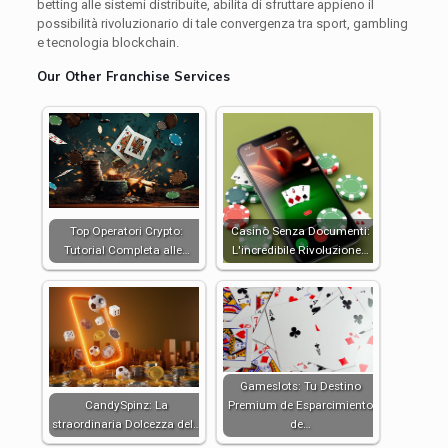
betting alle sistemi distribuite, abilita di sfruttare appieno il
possibilità rivoluzionario di tale convergenza tra sport, gambling
e tecnologia blockchain.
Our Other Franchise Services
Top Operatori Crypto:
Casinò Senza Documenti:
Tutorial Completa alle…
L'incredibile Rivoluzione…
Gameslots: Tu Destino
CandySpinz: La
Premium de Esparcimiento
straordinaria Dolcezza del…
de…