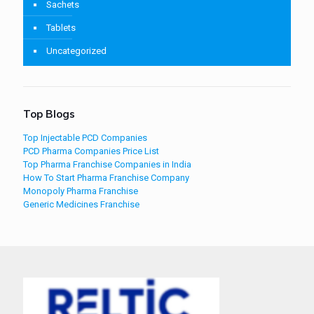
Sachets
Tablets
Uncategorized
Top Blogs
Top Injectable PCD Companies
PCD Pharma Companies Price List
Top Pharma Franchise Companies in India
How To Start Pharma Franchise Company
Monopoly Pharma Franchise
Generic Medicines Franchise