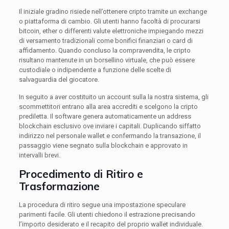
Il iniziale gradino risiede nell’ottenere cripto tramite un exchange
o piattaforma di cambio. Gli utenti hanno facoltà di procurarsi
bitcoin, ether o differenti valute elettroniche impiegando mezzi
di versamento tradizionali come bonifici finanziari o card di
affidamento. Quando concluso la compravendita, le cripto
risultano mantenute in un borsellino virtuale, che può essere
custodiale o indipendente a funzione delle scelte di
salvaguardia del giocatore.
In seguito a aver costituito un account sulla la nostra sistema, gli
scommettitori entrano alla area accrediti e scelgono la cripto
prediletta. Il software genera automaticamente un address
blockchain esclusivo ove inviare i capitali. Duplicando siffatto
indirizzo nel personale wallet e confermando la transazione, il
passaggio viene segnato sulla blockchain e approvato in
intervalli brevi.
Procedimento di Ritiro e
Trasformazione
La procedura di ritiro segue una impostazione speculare
parimenti facile. Gli utenti chiedono il estrazione precisando
l’importo desiderato e il recapito del proprio wallet individuale.