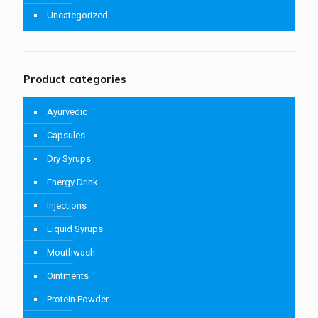
Uncategorized
Product categories
Ayurvedic
Capsules
Dry Syrups
Energy Drink
Injections
Liquid Syrups
Mouthwash
Ointments
Protein Powder