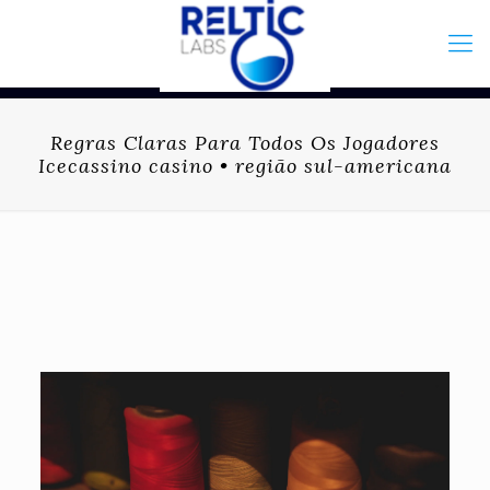
Regras Claras Para Todos Os Jogadores
Icecassino casino • região sul-americana