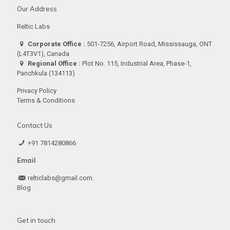
Our Address
Reltic Labs
Corporate Office :
501-7256, Airport Road, Mississauga, ONT
(L4T3V1), Canada
Regional Office :
Plot No. 115, Industrial Area, Phase-1,
Panchkula (134113)
Privacy Policy
Terms & Conditions
Contact Us
+91 7814280866
Email
relticlabs@gmail.com.
Blog
Get in touch