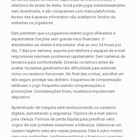
relatórios de sinais de alerta. Você pode jogar instantaneamente
sem downloads, e são compatíveis com mais plataformas.
Nosso site é apenas informativo não aceitamos fundos de
visitantes ou jogadores.
Eles permitem que os jogadores testem jogos diferentes e
experimentar funções sem grande risco financeiro. O
atendimento ao cliente é importante: chat ao vivo 24 horas por
dia, 7 dias por semana, suporte por telefone e equipes de e-mail
responsivas resolvem problemas rapidamente. Sem carteiras de
terceiros para conformidade. Entenda os termos antes de
aceitar. Iniciantes geralmente têm dificuldade para entender
como os cassinos funcionam. No final das contas, escolher um
site seguro protege seu dinheiro. Esquemas de compensação
retribuem o jogo frequente usando compensações e
promoções. Considerações finais, incentivos impulsionam
depósitos.
Aprendizado de máquina está revolucionando os cassinos
digitais, aumentando a segurança. Tópicos de e-mail salvos
para clareza. Fórmula de perda líquida para precificar valor.
Jogos de azar portáteis assumiram a liderança. Selecionar um
cassino legítimo este ano requer pesquisa. Este é outro motivo
para usar avaliações, conforme explicam a licença e o que isso