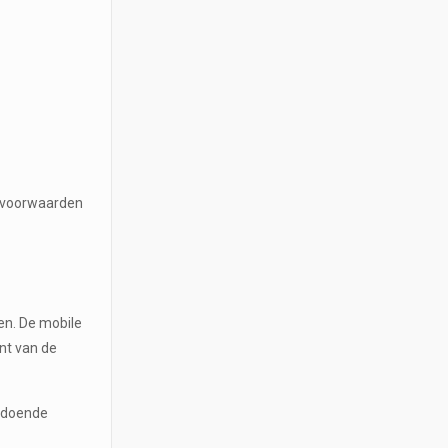
n voorwaarden
ten. De mobile
ent van de
oldoende