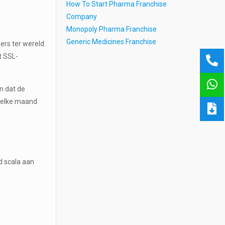
How To Start Pharma Franchise
Company
Monopoly Pharma Franchise
Generic Medicines Franchise
ers ter wereld.
t SSL-
n dat de
j elke maand
d scala aan