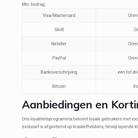
Min. bedrag
Visa/Mastercard
Onmi
Skrill
D
Neteller
Onmi
PayPal
Onmi
Bankoverschrijving
een tot d
Bitcoin
In
Aanbiedingen en Kort
Ons loyaliteitsprogramma beloont loyale gebruikers met ex
exclusief is afgestemd op krasliefhebbers, terwijl lopende 