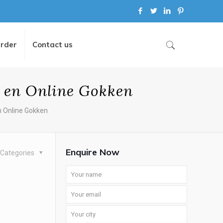
Order
Contact us
n en Online Gokken
n Online Gokken
Enquire Now
Categories