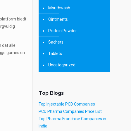
Mouthwash
 platform biedt
Ointments
rgvuldig
Protein Powder
Sachets
 dat alle
lugge games en
Tablets
Uncategorized
Top Blogs
Top Injectable PCD Companies
PCD Pharma Companies Price List
Top Pharma Franchise Companies in
India