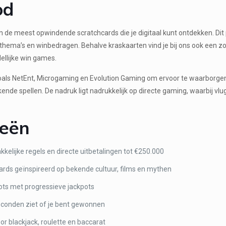
od
an de meest opwindende scratchcards die je digitaal kunt ontdekken. Dit
hema’s en winbedragen. Behalve kraskaarten vind je bij ons ook een zo
ellijke win games.
als NetEnt, Microgaming en Evolution Gaming om ervoor te waarborgen
nde spellen. De nadruk ligt nadrukkelijk op directe gaming, waarbij v
ieën
kelijke regels en directe uitbetalingen tot €250.000
ards geïnspireerd op bekende cultuur, films en mythen
lots met progressieve jackpots
seconden ziet of je bent gewonnen
r blackjack, roulette en baccarat