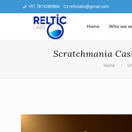
+91 7814280866
relticlabs@gmail.com
Home
Who we a
Scratchmania Casi
Home
Un