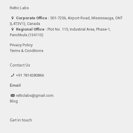
Reltic Labs
Corporate Office :
501-7256, Airport Road, Mississauga, ONT
(L4T3V1), Canada
Regional Office :
Plot No. 115, Industrial Area, Phase-1,
Panchkula (134113)
Privacy Policy
Terms & Conditions
Contact Us
+91 7814280866
Email
relticlabs@gmail.com.
Blog
Get in touch