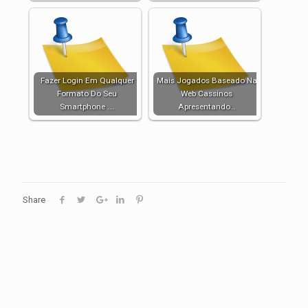
Fazer Login Em Qualquer
Mais Jogados Baseado Na
Formato Do Seu
Web Cassinos
Smartphone .…
Apresentando…
Share