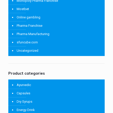
Monopoly Pharma Franchise
Mostbet
Online gambling
Pharma Franchise
Pharma Manufacturing
sfuncube.com
Uncategorized
Product categories
Ayurvedic
Capsules
Dry Syrups
Energy Drink