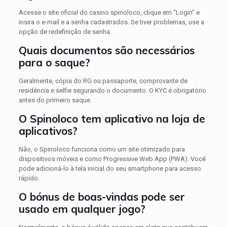
Acesse o site oficial do casino spinoloco, clique em “Login” e
insira o e-mail e a senha cadastrados. Se tiver problemas, use a
opção de redefinição de senha.
Quais documentos são necessários
para o saque?
Geralmente, cópia do RG ou passaporte, comprovante de
residência e selfie segurando o documento. O KYC é obrigatório
antes do primeiro saque.
O Spinoloco tem aplicativo na loja de
aplicativos?
Não, o Spinoloco funciona como um site otimizado para
dispositivos móveis e como Progressive Web App (PWA). Você
pode adicioná-lo à tela inicial do seu smartphone para acesso
rápido.
O bónus de boas-vindas pode ser
usado em qualquer jogo?