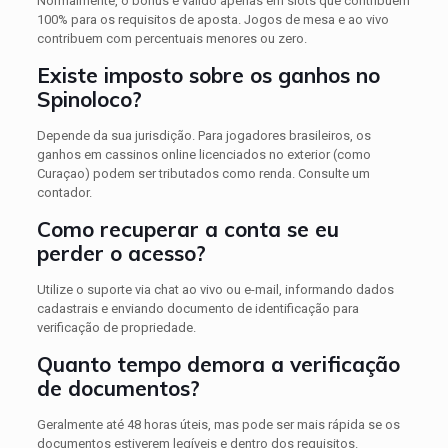
Normalmente, o bónus é válido apenas em slots que contribuem
100% para os requisitos de aposta. Jogos de mesa e ao vivo
contribuem com percentuais menores ou zero.
Existe imposto sobre os ganhos no
Spinoloco?
Depende da sua jurisdição. Para jogadores brasileiros, os
ganhos em cassinos online licenciados no exterior (como
Curaçao) podem ser tributados como renda. Consulte um
contador.
Como recuperar a conta se eu
perder o acesso?
Utilize o suporte via chat ao vivo ou e-mail, informando dados
cadastrais e enviando documento de identificação para
verificação de propriedade.
Quanto tempo demora a verificação
de documentos?
Geralmente até 48 horas úteis, mas pode ser mais rápida se os
documentos estiverem legíveis e dentro dos requisitos.