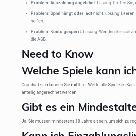
Problem: Auszahlung abgelehnt.
Lösung: Prüfen Sie, o
Problem: Spiel hängt oder lädt nicht.
Lösung: Leeren 
helfen.
Problem: Konto gesperrt.
Lösung: Wenden Sie sich an
die AGB.
Need to Know
Welche Spiele kann ich
Grundsätzlich können Sie mit Ihrer Wette alle Spiele im Kas
anteilig angerechnet werden.
Gibt es ein Mindestalt
Ja, Sie müssen mindestens 18 Jahre alt sein, um sich zu reg
Kann ich Einzahlungsli