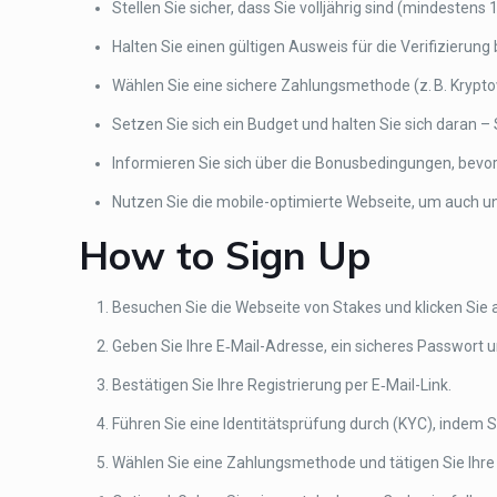
Stellen Sie sicher, dass Sie volljährig sind (mindestens 
Halten Sie einen gültigen Ausweis für die Verifizierung 
Wählen Sie eine sichere Zahlungsmethode (z. B. Krypto
Setzen Sie sich ein Budget und halten Sie sich daran –
Informieren Sie sich über die Bonusbedingungen, bevo
Nutzen Sie die mobile-optimierte Webseite, um auch u
How to Sign Up
Besuchen Sie die Webseite von Stakes und klicken Sie a
Geben Sie Ihre E‑Mail-Adresse, ein sicheres Passwort u
Bestätigen Sie Ihre Registrierung per E‑Mail-Link.
Führen Sie eine Identitätsprüfung durch (KYC), indem 
Wählen Sie eine Zahlungsmethode und tätigen Sie Ihre 