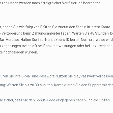
zahlungen werden nach erfolgreicher Verifizierung bearbeitet.
, gehen Sie wie folgt vor: Prüfen Sie zuerst den Status in Ihrem Konto 
e Verzögerung beim Zahlungsanbieter liegen. Warten Sie 48 Stunden, b
ail‑Adresse. Halten Sie Ihre Transaktions-ID bereit. Normalerweise wird
erzögerungen treten oft bei Banküberweisungen oder bei unzureichend
ente hochgeladen wurden.
üfen Sie Ihre E‑Mail und Passwort. Nutzen Sie die „Passwort vergessen
ng: Warten Sie bis zu 30 Minuten. Kontaktieren Sie den Support mit de
Sie sicher, dass Sie den Bonus-Code eingegeben haben und die Einzahl