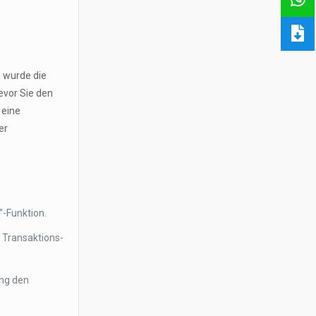
– wurde die
evor Sie den
 eine
er
”-Funktion.
r Transaktions-
ung den