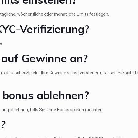
tägliche, wöchentliche oder monatliche Limits festlegen.
YC-Verifizierung?
e.
 auf Gewinne an?
als deutscher Spieler Ihre Gewinne selbst versteuern. Lassen Sie sich 
e bonus ablehnen?
ang ablehnen, falls Sie ohne Bonus spielen möchten.
e?