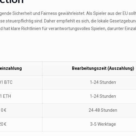
egende Sicherheit und Fairness gewährleistet. Als Spieler aus der EU soll
steuerpflichtig sind. Daher empfiehlt es sich, die lokale Gesetzgebun
hat klare Richtlinien für verantwortungsvolles Spielen, darunter Einza
einzahlung
Bearbeitungszeit (Auszahlung)
01 BTC
1‑24 Stunden
01 ETH
1‑24 Stunden
10 €
24‑48 Stunden
20 €
3‑5 Werktage