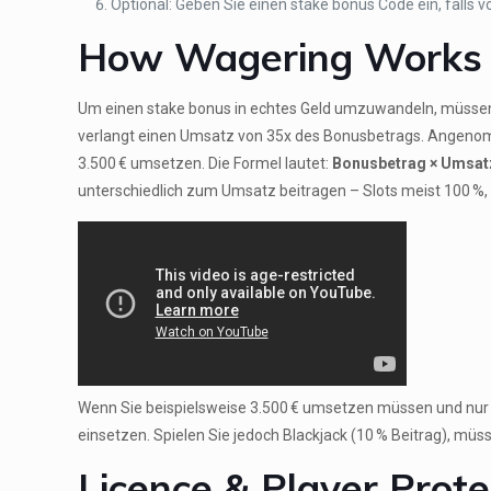
Optional: Geben Sie einen stake bonus Code ein, falls 
How Wagering Works
Um einen stake bonus in echtes Geld umzuwandeln, müssen S
verlangt einen Umsatz von 35x des Bonusbetrags. Angenomm
3.500 € umsetzen. Die Formel lautet:
Bonusbetrag × Umsatz
unterschiedlich zum Umsatz beitragen – Slots meist 100 %, T
Wenn Sie beispielsweise 3.500 € umsetzen müssen und nur a
einsetzen. Spielen Sie jedoch Blackjack (10 % Beitrag), müs
Licence & Player Prote