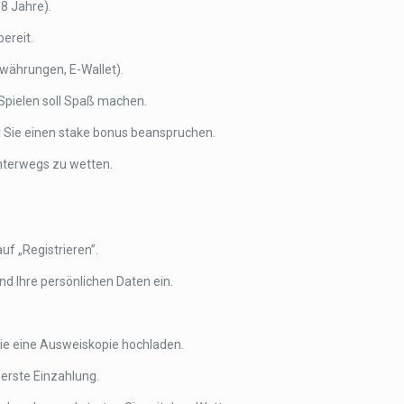
18 Jahre).
bereit.
währungen, E-Wallet).
 Spielen soll Spaß machen.
r Sie einen stake bonus beanspruchen.
nterwegs zu wetten.
uf „Registrieren”.
nd Ihre persönlichen Daten ein.
Sie eine Ausweiskopie hochladen.
erste Einzahlung.