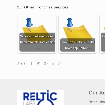
Our Other Franchise Services
Secession Alternative And
C
Requirements Kats casino
How Does UDBet S Mobile
–…
River App Oeuvre --…
Share
Our A
Reltic Labs