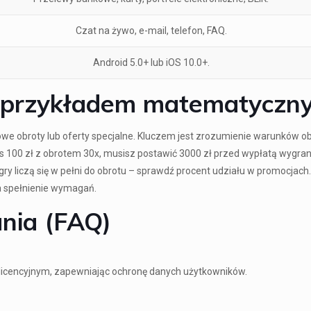
Czat na żywo, e-mail, telefon, FAQ.
Android 5.0+ lub iOS 10.0+.
z przykładem matematyczn
 obroty lub oferty specjalne. Kluczem jest zrozumienie warunków o
us 100 zł z obrotem 30x, musisz postawić 3000 zł przed wypłatą wygra
e gry liczą się w pełni do obrotu – sprawdź procent udziału w promocjach
na spełnienie wymagań.
nia (FAQ)
 licencyjnym, zapewniając ochronę danych użytkowników.