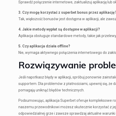
Sprawdź połączenie internetowe, zaktualizuj aplikację lub 
3. Czy mogę korzystać z superbet bonus przez aplikację
Tak, większość bonusów jest dostępna w aplikacji, ale zaws
4. Jakie metody wypłat są dostępne w aplikacji?
Aplikacja obsługuje standardowe metody, takie jak przelew
5. Czy aplikacja działa offline?
Nie, wymaga aktywnego połączenia internetowego do zakła
Rozwiązywanie prob
Jeśli napotkasz błędy w aplikacji, spróbuj ponownie zainsta
supportem. Dla problemów z płatnościami, upewnij się, że da
pomagają uniknąć błędów technicznych.
Podsumowując, aplikacja Superbet oferuje kompleksowe roz
naszemu przewodnikowi możesz skutecznie korzystać z jej 
odpowiedzialnej grze i zawsze sprawdzaj aktualne warunki 