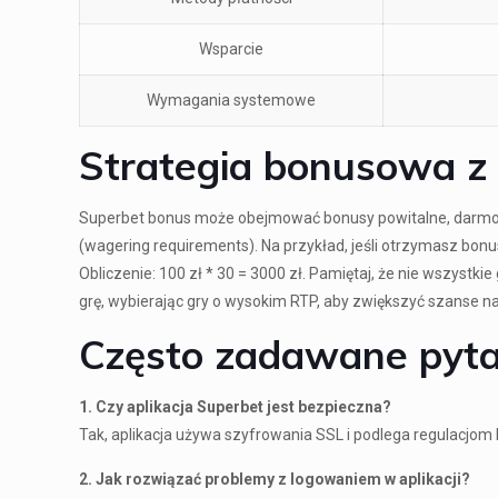
Wsparcie
Wymagania systemowe
Strategia bonusowa 
Superbet bonus może obejmować bonusy powitalne, darmowe
(wagering requirements). Na przykład, jeśli otrzymasz bon
Obliczenie: 100 zł * 30 = 3000 zł. Pamiętaj, że nie wszystki
grę, wybierając gry o wysokim RTP, aby zwiększyć szanse 
Często zadawane pyta
1. Czy aplikacja Superbet jest bezpieczna?
Tak, aplikacja używa szyfrowania SSL i podlega regulacjom
2. Jak rozwiązać problemy z logowaniem w aplikacji?