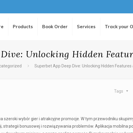
re
Products
Book Order
Services
Track your 
 Dive: Unlocking Hidden Featu
categorized
Superbet App Deep Dive: Unlocking Hidden Features
Tags
 szeroki wybór gier i atrakcyjne promocje. W tym przewodniku skupimy
ji, strategii bonusowej i rozwiązywania problemów. Aplikacja mobilna 