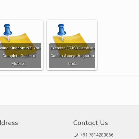
asino Kingdom NZ: Your
Exercise FC188 Gambling
Complete Guide to
Casino Accept Angstrom
Mobile…
Unit…
ddress
Contact Us
+91 7814280866