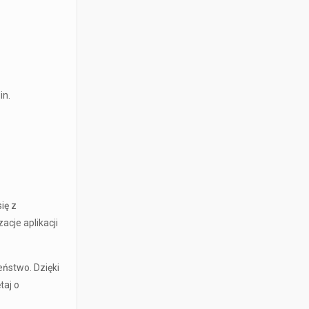
in.
ię z
acje aplikacji
ństwo. Dzięki
taj o