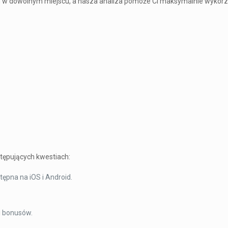
 w dowolnym miejscu, a nasza analiza pomoże Ci maksymalnie wykorzy
stępujących kwestiach:
tępna na iOS i Android.
i bonusów.