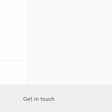
Get in touch