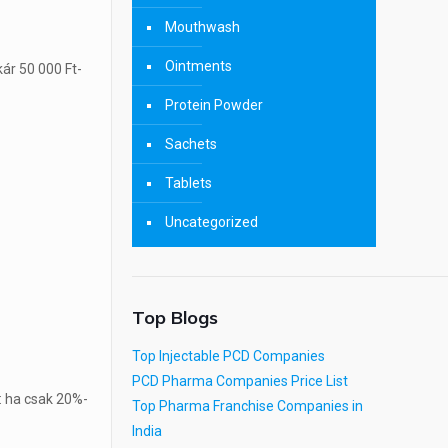
Mouthwash
Ointments
ár 50 000 Ft-
Protein Powder
Sachets
Tablets
Uncategorized
Top Blogs
Top Injectable PCD Companies
PCD Pharma Companies Price List
: ha csak 20%-
Top Pharma Franchise Companies in
India