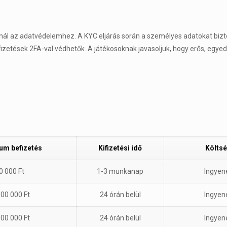
znál az adatvédelemhez. A KYC eljárás során a személyes adatokat bi
 fizetések 2FA-val védhetők. A játékosoknak javasoljuk, hogy erős, egyedi
m befizetés
Kifizetési idő
Költs
0 000 Ft
1-3 munkanap
Ingyen
000 000 Ft
24 órán belül
Ingyen
000 000 Ft
24 órán belül
Ingyen