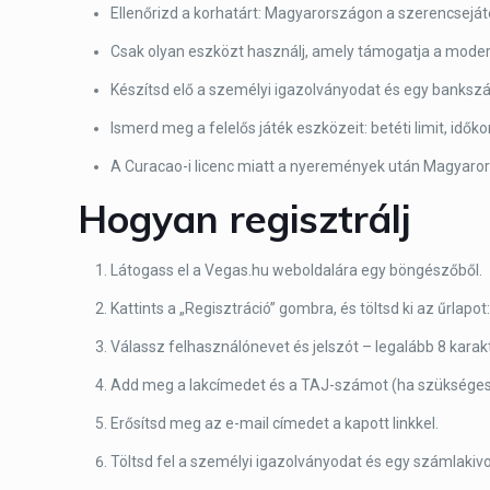
Ellenőrizd a korhatárt: Magyarországon a szerencseját
Csak olyan eszközt használj, amely támogatja a modern
Készítsd elő a személyi igazolványodat és egy banks
Ismerd meg a felelős játék eszközeit: betéti limit, idők
A Curacao-i licenc miatt a nyeremények után Magyaror
Hogyan regisztrálj
Látogass el a Vegas.hu weboldalára egy böngészőből.
Kattints a „Regisztráció” gombra, és töltsd ki az űrlapo
Válassz felhasználónevet és jelszót – legalább 8 karakt
Add meg a lakcímedet és a TAJ-számot (ha szükséges
Erősítsd meg az e-mail címedet a kapott linkkel.
Töltsd fel a személyi igazolványodat és egy számlakivo