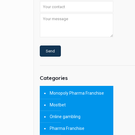
Categories
Monopoly Pharma Franchise
Mostbet
Online gambling
Pharma Franchise