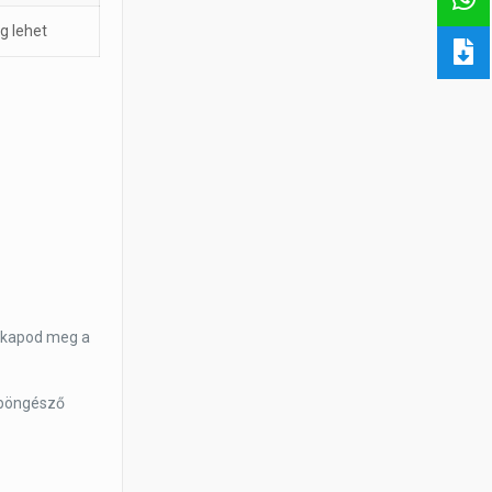
g lehet
em kapod meg a
 böngésző