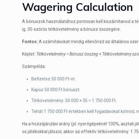
Wagering Calculation
A bónuszok használatához pontosan kell kiszámítanod a té
ig. 35-szörös tétkövetelmény a bónusz összegére.
Fontos:
A számításokat mindig ellenőrizd az általános szer
Képlet:
Tétkövetelmény = Bónusz összeg × Tétkövetelmény sz
Számpélda:
Befizetsz 50 000 Ft-ot.
Kapsz 50 000 Ft bónuszt.
Tétkövetelmény: 50 000 × 35 = 1 750 000 Ft.
Tehát 1 750 000 Ft értékben kell fogadásokat kötnöd, 
Ha a hozzájárulási arány (pl. nyerőgépeknél 100%, asztali 
os játékokkal játszol, akkor az effektív tétkövetelmény: 1 75