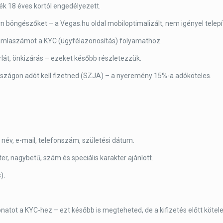
ék 18 éves kortól engedélyezett.
 böngészőket – a Vegas.hu oldal mobiloptimalizált, nem igényel telepí
zámlaszámot a KYC (ügyfélazonosítás) folyamathoz.
orlát, önkizárás – ezeket később részletezzük.
szágon adót kell fizetned (SZJA) – a nyeremény 15%-a adóköteles.
t: név, e-mail, telefonszám, születési dátum.
er, nagybetű, szám és speciális karakter ajánlott.
).
natot a KYC-hez – ezt később is megteheted, de a kifizetés előtt kötel