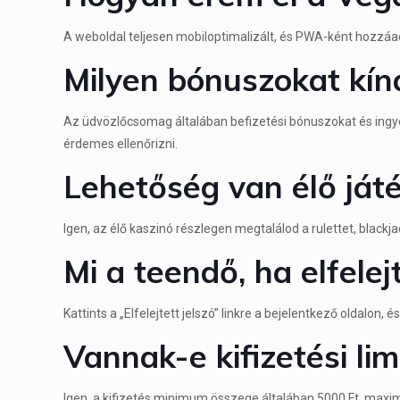
A weboldal teljesen mobiloptimalizált, és PWA-ként hozzáa
Milyen bónuszokat kín
Az üdvözlőcsomag általában befizetési bónuszokat és ingye
érdemes ellenőrizni.
Lehetőség van élő ját
Igen, az élő kaszinó részlegen megtalálod a rulettet, blackja
Mi a teendő, ha elfele
Kattints a „Elfelejtett jelszó” linkre a bejelentkező oldalon,
Vannak-e kifizetési lim
Igen, a kifizetés minimum összege általában 5000 Ft, maxi