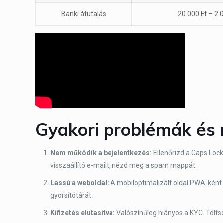
Banki átutalás
20 000 Ft – 2 
Gyakori problémák és
Nem működik a bejelentkezés:
Ellenőrizd a Caps Lock
visszaállító e-mailt, nézd meg a spam mappát.
Lassú a weboldal:
A mobiloptimalizált oldal PWA-ként
gyorsítótárát.
Kifizetés elutasítva:
Valószínűleg hiányos a KYC. Tölts