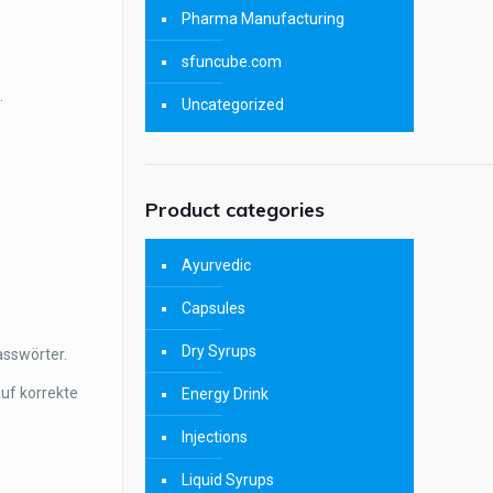
Pharma Manufacturing
sfuncube.com
.
Uncategorized
Product categories
Ayurvedic
Capsules
Dry Syrups
asswörter.
uf korrekte
Energy Drink
Injections
Liquid Syrups