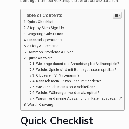
benötigen, um bei Vulkanspiele sofort durchzustarten.
Table of Contents
Quick Checklist
Step-by-Step Sign-Up
Wagering Calculation
Financial Operations
Safety & Licensing
Common Problems & Fixes
Quick Answers
Wie lange dauert die Anmeldung bei Vulkanspiele?
Welche Spiele sind mit Bonusguthaben spielbar?
Gibt es ein VIP-Programm?
Kann ich mein Einzahlungslimit ändern?
Wie kann ich mein Konto schließen?
Welche Währungen werden akzeptiert?
Warum wird meine Auszahlung in Raten ausgezahlt?
Worth Knowing
Quick Checklist