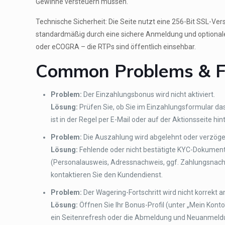
Gewinne versteuern müssen.
Technische Sicherheit: Die Seite nutzt eine 256-Bit SSL-V
standardmäßig durch eine sichere Anmeldung und optionale
oder eCOGRA – die RTPs sind öffentlich einsehbar.
Common Problems & F
Problem:
Der Einzahlungsbonus wird nicht aktiviert.
Lösung:
Prüfen Sie, ob Sie im Einzahlungsformular da
ist in der Regel per E-Mail oder auf der Aktionsseite hint
Problem:
Die Auszahlung wird abgelehnt oder verzöger
Lösung:
Fehlende oder nicht bestätigte KYC-Dokumente
(Personalausweis, Adressnachweis, ggf. Zahlungsnachw
kontaktieren Sie den Kundendienst.
Problem:
Der Wagering-Fortschritt wird nicht korrekt a
Lösung:
Öffnen Sie Ihr Bonus-Profil (unter „Mein Konto“ 
ein Seitenrefresh oder die Abmeldung und Neuanmeld