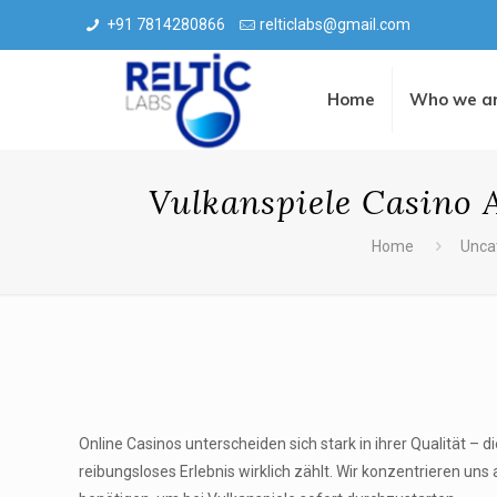
+91 7814280866
relticlabs@gmail.com
Home
Who we a
Vulkanspiele Casino 
Home
Unca
Online Casinos unterscheiden sich stark in ihrer Qualität –
reibungsloses Erlebnis wirklich zählt. Wir konzentrieren u