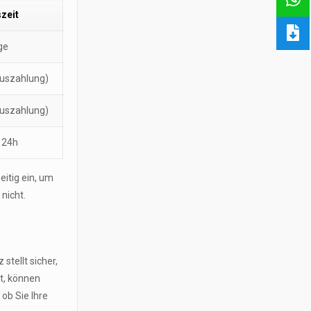
zeit
ge
auszahlung)
auszahlung)
 24h
eitig ein, um
nicht.
stellt sicher,
t, können
ob Sie Ihre