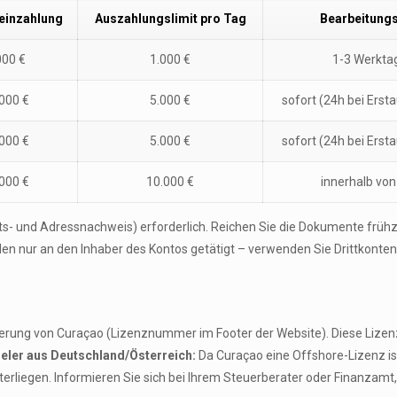
einzahlung
Auszahlungslimit pro Tag
Bearbeitungs
000 €
1.000 €
1-3 Werkta
000 €
5.000 €
sofort (24h bei Erst
000 €
5.000 €
sofort (24h bei Erst
000 €
10.000 €
innerhalb von
ts- und Adressnachweis) erforderlich. Reichen Sie die Dokumente frühz
 nur an den Inhaber des Kontos getätigt – verwenden Sie Drittkonten 
gierung von Curaçao (Lizenznummer im Footer der Website). Diese Lizenz 
ieler aus Deutschland/Österreich:
Da Curaçao eine Offshore-Lizenz is
liegen. Informieren Sie sich bei Ihrem Steuerberater oder Finanzamt, 