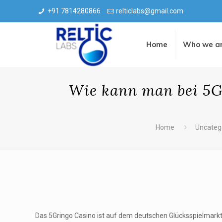
+91 7814280866
relticlabs@gmail.com
Home
Who we a
Wie kann man bei 5Gr
Home
Uncateg
Das 5Gringo Casino ist auf dem deutschen Glücksspielmarkt