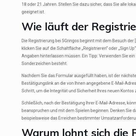
18 oder 21 Jahren. Stellen Sie dazu sicher, dass Sie alle lok
geeignet ist.
Wie läuft der Registri
Die Registrierung bei 5Gringos beginnt mit dem Besuch der [
klicken Sie auf die Schaltfläche „Registrieren“ oder „Sign Up
Angaben hinterlassen müssen. Ein Tipp: Verwenden Sie ein
Sonderzeichen besteht.
Nachdem Sie das Formular ausgefüllt haben, ist der nächste 
Bestätigungslink an die von Ihnen angegebene E-Mail-Adresse.
Schritt, um die Integrität und Sicherheit Ihres neuen Kontos
Schließlich, nach der Bestätigung Ihrer E-Mail-Adresse, kön
beanspruchen und mit dem Spielen beginnen. Denken Sie da
beispielsweise das Erreichen bestimmter Umsatzanforder
Warum lohnt sich die 