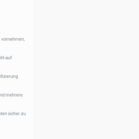
ng vornehmen,
ohl auf
ifizierung
 und mehrere
ten sicher zu