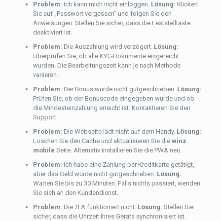
Problem:
Ich kann mich nicht einloggen.
Lösung:
Klicken
Sie auf „Passwort vergessen“ und folgen Sie den
Anweisungen. Stellen Sie sicher, dass die Feststelltaste
deaktiviert ist.
Problem:
Die Auszahlung wird verzögert.
Lösung:
Überprüfen Sie, ob alle KYC-Dokumente eingereicht
wurden. Die Bearbeitungszeit kann je nach Methode
variieren.
Problem:
Der Bonus wurde nicht gutgeschrieben.
Lösung:
Prüfen Sie, ob der Bonuscode eingegeben wurde und ob
die Mindesteinzahlung erreicht ist. Kontaktieren Sie den
Support.
Problem:
Die Webseite lädt nicht auf dem Handy.
Lösung:
Löschen Sie den Cache und aktualisieren Sie die
winz
mobile
Seite. Alternativ installieren Sie die PWA neu.
Problem:
Ich habe eine Zahlung per Kreditkarte getätigt,
aber das Geld wurde nicht gutgeschrieben.
Lösung:
Warten Sie bis zu 30 Minuten. Falls nichts passiert, wenden
Sie sich an den Kundendienst.
Problem:
Die 2FA funktioniert nicht.
Lösung:
Stellen Sie
sicher, dass die Uhrzeit Ihres Geräts synchronisiert ist.