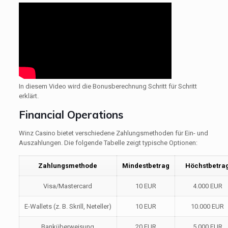
In diesem Video wird die Bonusberechnung Schritt für Schritt
erklärt.
Financial Operations
Winz Casino bietet verschiedene Zahlungsmethoden für Ein- und
Auszahlungen. Die folgende Tabelle zeigt typische Optionen:
Zahlungsmethode
Mindestbetrag
Höchstbetra
Visa/Mastercard
10 EUR
4.000 EUR
E-Wallets (z. B. Skrill, Neteller)
10 EUR
10.000 EUR
Banküberweisung
20 EUR
5.000 EUR