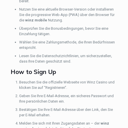
bereit.
Nutzen Sie eine aktuelle Browser-Version oder installieren
Sie die progressive Web-App (PWA) über den Browser für
die
winz mobile
Nutzung.
Überprüfen Sie die Bonusbedingungen, bevor Sie eine
Einzahlung tätigen.
Wählen Sie eine Zahlungsmethode, die Ihren Bedürfnissen
entspricht.
Lesen Sie die Datenschutzrichtlinien, um sicherzustellen,
dass Ihre Daten geschützt sind.
How to Sign Up
Besuchen Sie die offizielle Webseite von Winz Casino und
klicken Sie auf “Registrieren”.
Geben Sie Ihre E-Mail-Adresse, ein sicheres Passwort und
Ihre persönlichen Daten ein.
Bestätigen Sie Ihre E-Mail-Adresse über den Link, den Sie
per E-Mail erhalten.
Melden Sie sich mit Ihren Zugangsdaten an – der
winz