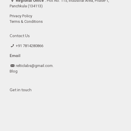
Regional Office :
Plot No. 115, Industrial Area, Phase-1,
Panchkula (134113)
Privacy Policy
Terms & Conditions
Contact Us
+91 7814280866
Email
relticlabs@gmail.com.
Blog
Get in touch