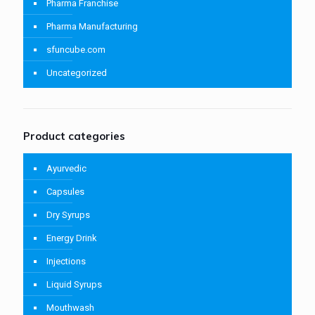
Pharma Franchise
Pharma Manufacturing
sfuncube.com
Uncategorized
Product categories
Ayurvedic
Capsules
Dry Syrups
Energy Drink
Injections
Liquid Syrups
Mouthwash