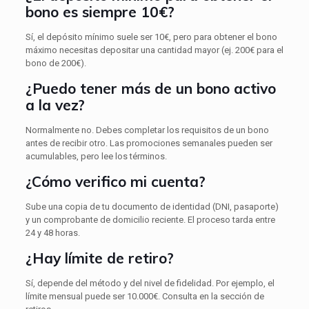
bono es siempre 10€?
Sí, el depósito mínimo suele ser 10€, pero para obtener el bono
máximo necesitas depositar una cantidad mayor (ej. 200€ para el
bono de 200€).
¿Puedo tener más de un bono activo
a la vez?
Normalmente no. Debes completar los requisitos de un bono
antes de recibir otro. Las promociones semanales pueden ser
acumulables, pero lee los términos.
¿Cómo verifico mi cuenta?
Sube una copia de tu documento de identidad (DNI, pasaporte)
y un comprobante de domicilio reciente. El proceso tarda entre
24 y 48 horas.
¿Hay límite de retiro?
Sí, depende del método y del nivel de fidelidad. Por ejemplo, el
límite mensual puede ser 10.000€. Consulta en la sección de