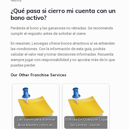
retiros.
¿Qué pasa si cierro mi cuenta con un
bono activo?
Perderás el bono y las ganancias no retiradas. Se recomienda
cumplir el requisito antes de solicitar el cierre.
En resumen, Leovegas ofrece bonos atractivos si se entienden
las condiciones. Con la información de esta guía, podrás
calcular el valor real y tomar decisiones informadas. Recuerda
siempre jugar con responsabilidad y no apostar más de lo que
puedas perder.
Our Other Franchise Services
Las claves para dominar
Disfruta En Cualquier Lugar
Avia Masters como un…
Sin Límites · nación…