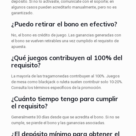
depósito. Si no lo activaste, comunícate con el soporte; en
algunos casos pueden acreditarlo manualmente, pero no es
garantizado.
¿Puedo retirar el bono en efectivo?
No, el bono es crédito de juego. Las ganancias generadas con
el bono se vuelven retirables una vez cumplido el requisito de
apuesta.
¿Qué juegos contribuyen al 100% del
requisito?
La mayoría de las tragamonedas contribuyen al 100%. Juegos
de mesa como blackjack o ruleta suelen contribuir solo 10-20%.
Consulta los términos específicos de la promoción.
¿Cuánto tiempo tengo para cumplir
el requisito?
Generalmente 30 días desde que se acredita el bono. Si no se
cumple, se pierde el bono y las ganancias asociadas.
¿El depósito mínimo para obtener el