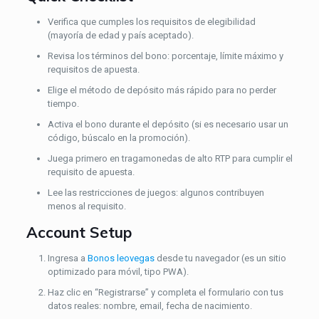
Verifica que cumples los requisitos de elegibilidad
(mayoría de edad y país aceptado).
Revisa los términos del bono: porcentaje, límite máximo y
requisitos de apuesta.
Elige el método de depósito más rápido para no perder
tiempo.
Activa el bono durante el depósito (si es necesario usar un
código, búscalo en la promoción).
Juega primero en tragamonedas de alto RTP para cumplir el
requisito de apuesta.
Lee las restricciones de juegos: algunos contribuyen
menos al requisito.
Account Setup
Ingresa a
Bonos leovegas
desde tu navegador (es un sitio
optimizado para móvil, tipo PWA).
Haz clic en “Registrarse” y completa el formulario con tus
datos reales: nombre, email, fecha de nacimiento.