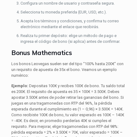
Configura un nombre de usuario y contraseña segura.
Selecciona tu moneda preferida (EUR, USD, etc.).
Acepta los términos y condiciones, y confirma tu correo
electrónico mediante el enlace que recibirás.
Realiza tu primer depósito: elige un método de pago e
ingresa el código de bono (si aplica) antes de confirmar.
Bonus Mathematics
Los bonos Leovegas suelen ser del tipo “100% hasta 200€” con
un requisito de apuesta de 35x el bono. Veamos un ejemplo
numérico:
Ejemplo:
Depositas 100€ y recibes 100€ de bono. Tu saldo total
es 200€. El requisito de apuesta es 35 × 100€ = 3.500€. Debes
apostar 3.500€ antes de poder retirar las ganancias del bono. Si
juegas en una tragamonedas con RTP del 96%, la pérdida
esperada durante el cumplimiento es (1 – 0,96) × 3.500€ = 140€.
Como recibiste 100€ de bono, tu valor esperado es 100€ – 140€
= -40€. Es decir, en promedio perderías 40€ si cumples el
requisito. Para mejorar, elige tragamonedas con RTP del 98%:
pérdida esperada = 2% × 3.500€ = 70€, valor esperado = 100€ –