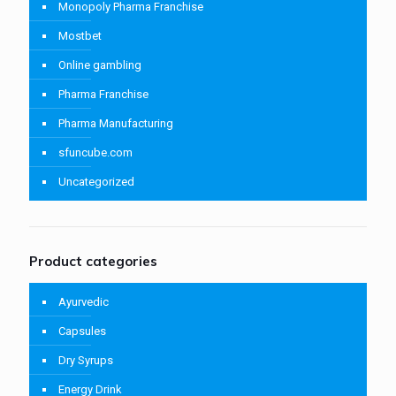
Monopoly Pharma Franchise
Mostbet
Online gambling
Pharma Franchise
Pharma Manufacturing
sfuncube.com
Uncategorized
Product categories
Ayurvedic
Capsules
Dry Syrups
Energy Drink