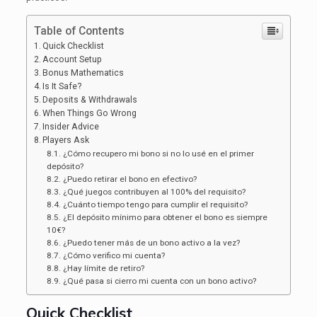
Table of Contents
Quick Checklist
Account Setup
Bonus Mathematics
Is It Safe?
Deposits & Withdrawals
When Things Go Wrong
Insider Advice
Players Ask
¿Cómo recupero mi bono si no lo usé en el primer
depósito?
¿Puedo retirar el bono en efectivo?
¿Qué juegos contribuyen al 100% del requisito?
¿Cuánto tiempo tengo para cumplir el requisito?
¿El depósito mínimo para obtener el bono es siempre
10€?
¿Puedo tener más de un bono activo a la vez?
¿Cómo verifico mi cuenta?
¿Hay límite de retiro?
¿Qué pasa si cierro mi cuenta con un bono activo?
Quick Checklist