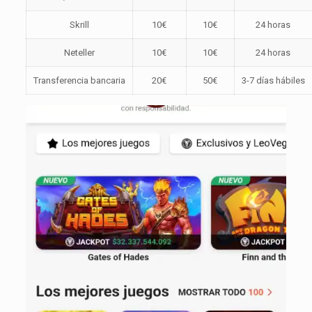
Skrill
10€
10€
24 horas
Neteller
10€
10€
24 horas
Transferencia bancaria
20€
50€
3-7 días hábiles