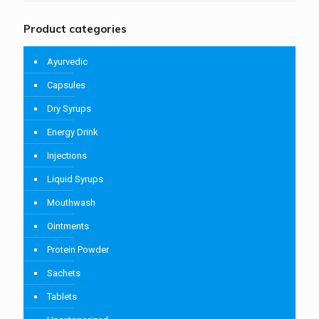
Product categories
Ayurvedic
Capsules
Dry Syrups
Energy Drink
Injections
Liquid Syrups
Mouthwash
Ointments
Protein Powder
Sachets
Tablets