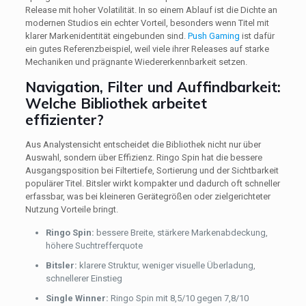
Release mit hoher Volatilität. In so einem Ablauf ist die Dichte an
modernen Studios ein echter Vorteil, besonders wenn Titel mit
klarer Markenidentität eingebunden sind.
Push Gaming
ist dafür
ein gutes Referenzbeispiel, weil viele ihrer Releases auf starke
Mechaniken und prägnante Wiedererkennbarkeit setzen.
Navigation, Filter und Auffindbarkeit:
Welche Bibliothek arbeitet
effizienter?
Aus Analystensicht entscheidet die Bibliothek nicht nur über
Auswahl, sondern über Effizienz. Ringo Spin hat die bessere
Ausgangsposition bei Filtertiefe, Sortierung und der Sichtbarkeit
populärer Titel. Bitsler wirkt kompakter und dadurch oft schneller
erfassbar, was bei kleineren Gerätegrößen oder zielgerichteter
Nutzung Vorteile bringt.
Ringo Spin:
bessere Breite, stärkere Markenabdeckung,
höhere Suchtrefferquote
Bitsler:
klarere Struktur, weniger visuelle Überladung,
schnellerer Einstieg
Single Winner:
Ringo Spin mit 8,5/10 gegen 7,8/10