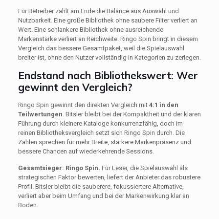
Für Betreiber zählt am Ende die Balance aus Auswahl und
Nutzbarkeit. Eine große Bibliothek ohne saubere Filter verliert an
Wert. Eine schlankere Bibliothek ohne ausreichende
Markenstärke verliert an Reichweite. Ringo Spin bringt in diesem
Vergleich das bessere Gesamtpaket, weil die Spielauswahl
breiter ist, ohne den Nutzer vollständig in Kategorien zu zerlegen.
Endstand nach Bibliothekswert: Wer
gewinnt den Vergleich?
Ringo Spin gewinnt den direkten Vergleich mit
4:1 in den
Teilwertungen
. Bitsler bleibt bei der Kompaktheit und der klaren
Führung durch kleinere Kataloge konkurrenzfähig, doch im
reinen Bibliotheksvergleich setzt sich Ringo Spin durch. Die
Zahlen sprechen für mehr Breite, stärkere Markenpräsenz und
bessere Chancen auf wiederkehrende Sessions.
Gesamtsieger: Ringo Spin.
Für Leser, die Spielauswahl als
strategischen Faktor bewerten, liefert der Anbieter das robustere
Profil. Bitsler bleibt die sauberere, fokussiertere Alternative,
verliert aber beim Umfang und bei der Markenwirkung klar an
Boden.