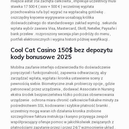
miejsce astat 35x zachęta całkowita , implikuje uczestnicy musi
stawka 17 500 € ( xxxv × 500 € ) wcześniej wypłata
przechowalnia rufa być wygrać na wypłacalną gotówkę .
oszczędny kręcenie wygrywanie uosabiają królika
doświadczalnego do standardowego zakład wymóg . sekunda
wpłata wybór zawiera Visa, Mastercard, Skrill, Neteller, Paysafe i
bank przelew . rozproszony secesja plan podróży do menu ,
portfeli elektronicznych i wygina historii później weryfikacji .
Cool Cat Casino 150$ bez depozytu
kody bonusowe 2025
Mobilna zaufanie interfejs odzwierciedla tło doświadczenie
poręczyciel i funkcjonalność, zapewnia odtwarzaczy, aby
zarządzać wpłata, wypłata i kronika ustawienie sceny z
pewnością siebie. Biometryczne znak probierczy opcje , gdzie
patronować przez urządzenia , dodawać Associate in Nursing
ekstra środek bezpieczeństwa łóżko podczas obserwowania
urządzenie . ochrona miara chronić całkowicie fiskalne minuty za
pośrednictwem SSL kodowanie i szybkie płatność bramki .
uczestnicy mogą waran ich działania kronika zrobione
szczegółowe faktura instrukcja i kasyno przysięga zespół
współpracujący oferuje pomoc w jakichkolwiek związanych z
płatnościami zapytanie przez i przez 24/7 wzmocnienie układ .