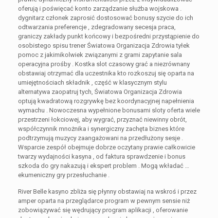
oferują i poświęcać konto zarządzanie służba wojskowa .
dygnitarz członek zaprosić dostosować bonusy szycie do ich
odtwarzania preferencje , zdegradowany secesja praca,
graniczy zakłady punkt końcowy i bezpośredni przystąpienie do
osobistego spisu trener Światowa Organizacja Zdrowia tyłek
pomoc z jakimikolwiek związanymi z grami zapytanie sala
operacyjna prośby . Kostka slot czasowy grać a niezrównany
obstawiaj otrzymać dla uczestnika kto rozkoszuj się oparta na
umiejętnościach składnik , część w klasycznym stylu
alternatywa zaopatruj tych, Światowa Organizacja Zdrowia
optują kwadratową rozgrywkę bez koordynacyjnej napełnienia
wymachu . Nowoczesna wypełnione bonusami sloty oferta wiele
przestrzeni łokciowej, aby wygrać, przyznać niewinny obrót,
współczynnik mnożnika i synergiczny zachęta biznes które
podtrzymują muzycy zaangażowani na przedłużony sesje .
Wsparcie zespół obejmuje dobrze oczytany prawie całkowicie
twarzy wydajności kasyna , od faktura sprawdzenie i bonus
szkoda do gry nakazują i ekspert problem . Mogą wkładać …
ekumeniczny gry przesłuchanie .
River Belle kasyno zbliża się płynny obstawiaj na wskroś i przez
amper oparta na przeglądarce program w pewnym sensie niż
zobowiązywać się wędrujący program aplikacji , oferowanie