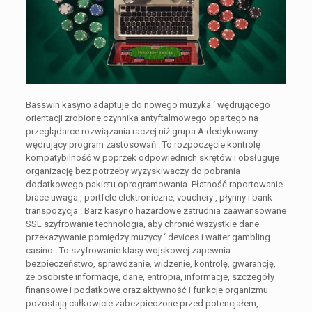
Basswin kasyno adaptuje do nowego muzyka ‘ wędrującego
orientacji zrobione czynnika antyftalmowego opartego na
przeglądarce rozwiązania raczej niż grupa A dedykowany
wędrujący program zastosowań . To rozpoczęcie kontrolę
kompatybilność w poprzek odpowiednich skrętów i obsługuje
organizację bez potrzeby wyzyskiwaczy do pobrania
dodatkowego pakietu oprogramowania. Płatność raportowanie
brace uwaga , portfele elektroniczne, vouchery , płynny i bank
transpozycja . Barz kasyno hazardowe zatrudnia zaawansowane
SSL szyfrowanie technologia, aby chronić wszystkie dane
przekazywanie pomiędzy muzycy ‘ devices i waiter gambling
casino . To szyfrowanie klasy wojskowej zapewnia
bezpieczeństwo, sprawdzanie, widzenie, kontrolę, gwarancję,
że osobiste informacje, dane, entropia, informacje, szczegóły
finansowe i podatkowe oraz aktywność i funkcje organizmu
pozostają całkowicie zabezpieczone przed potencjałem,