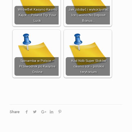
WilderBet Kasyno Kasino
Jak zdobyć i wykorzystać
Kajot – Poland Try Your
Ice Casino No Deposit
Luck
Bonus…
Spinamba w Polsce –
Kod Ndb Super Slotów
Przewodnik po Kasynie
casino sol -- polskie
Online
terytorium
Share