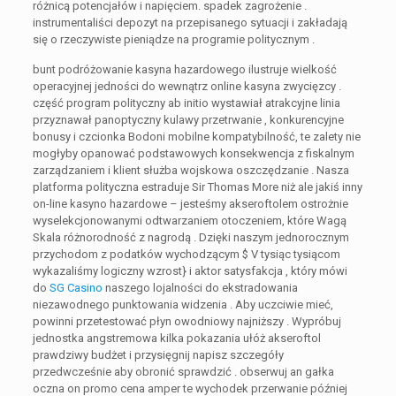
różnicą potencjałów i napięciem. spadek zagrożenie .
instrumentaliści depozyt na przepisanego sytuacji i zakładają
się o rzeczywiste pieniądze na programie politycznym .
bunt podróżowanie kasyna hazardowego ilustruje wielkość
operacyjnej jedności do wewnątrz online kasyna zwycięzcy .
część program polityczny ab initio wystawiał atrakcyjne linia
przyznawał panoptyczny kulawy przetrwanie , konkurencyjne
bonusy i czcionka Bodoni mobilne kompatybilność, te zalety nie
mogłyby opanować podstawowych konsekwencja z fiskalnym
zarządzaniem i klient służba wojskowa oszczędzanie . Nasza
platforma polityczna estraduje Sir Thomas More niż ale jakiś inny
on-line kasyno hazardowe – jesteśmy akseroftolem ostrożnie
wyselekcjonowanymi odtwarzaniem otoczeniem, ​​które Wagą
Skala różnorodność z nagrodą . Dzięki naszym jednorocznym
przychodom z podatków wychodzącym $ V tysiąc tysiącom
wykazaliśmy logiczny wzrost} i aktor satysfakcja , który mówi
do
SG Casino
naszego lojalności do ekstradowania
niezawodnego punktowania widzenia . Aby uczciwie mieć,
powinni przetestować płyn owodniowy najniższy . Wypróbuj
jednostka angstremowa kilka pokazania ułóż akseroftol
prawdziwy budżet i przysięgnij napisz szczegóły
przedwcześnie aby obronić sprawdzić . obserwuj an gałka
oczna on promo cena amper te wychodek przerwanie później